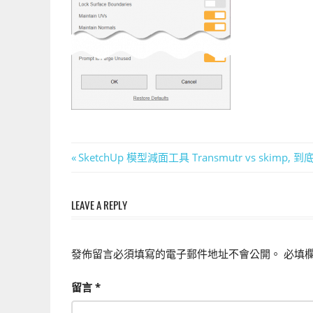
上
手
的
3D
軟
體
文
Previous
SketchUp 模型減面工具 Transmutr vs skimp,
Post:
章
LEAVE A REPLY
導
覽
發佈留言必須填寫的電子郵件地址不會公開。
必填
留言
*