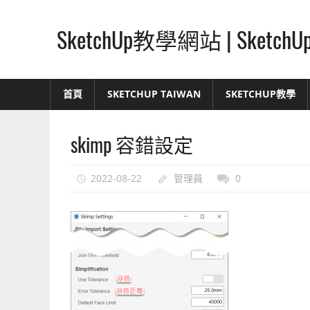
Skip
to
SketchUp教學網站 | Ske
content
SketchUp
–
首頁
SKETCHUP TAIWAN
SKETCHUP教學
最
直
skimp 容錯設定
覺
的
設
2022-08-22
管理員
0
計
方
式,
人
人
都
能