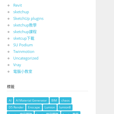
Revit
sketchup
SketchUp plugins
sketchup教學
sketchup課程
sketcup下載
SU Podium
Twinmotion
Uncategorized
Vray
電腦小教室
標籤
AI
AI Material Generator
BIM
chaos
D5 Render
Enscape
Lumion
lumion8