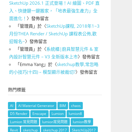
SketchUp 2026.1 正式登場！AI 繪圖、PDF 直
入、快捷鍵一鍵搬家，「地表最強生產力」全
面進化！
〉發佈留言
「
管理員
」於〈
SketchUp課程, 2018年1~3
月份THEA Render / SketchUp 課程表公佈,歡
迎報名~
〉發佈留言
「
管理員
」於〈
系統櫃|廚具智慧元件 & 室
內設計智慧元件 – V3 全新版本上市
〉發佈留言
「
Emma Yang
」於〈
sketchup教學,常忽略
的小技巧(十四) – 模型顯示被裁切?
〉發佈留言
熱門標籤
AI
AI Material Generator
BIM
chaos
D5 Render
Enscape
Lumion
lumion8
Lumion 常見問題
lumion常見問題
lumion教學
Revit
sketchup
sketchup 2017
SketchUp2017