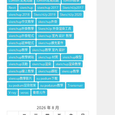
Lumion 常見問題
lumion常見問題
lumion教學
Revit
sketchup
sketchup 2017
SketchUp2017
sketchup 2018
SketchUp 2019
SketchUp 2020
sketchup中文教學
sketchup外掛
sketchup外掛教學
SketchUp 外掛渲染工具
sketchup外掛程式
sketchup 室內 設計 教學
sketchup延伸程式
sketchup擴充套件
sketchup教學
sketchup教學 室內 設計
sketchup教學網站
sketchup 材質
sketchup模型
sketchup活動
sketchup渲染
sketchup渲染教學
sketchup線上教學
sketchup課程
sketcup教學
sketcup教學影片
su podium下載
su podium渲染效果
su poduium教學
Transmutr
V-ray
veras
動態元件
2026 年 8 月