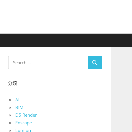
分類
AI
BIM
D5 Render
Enscape
Lumion