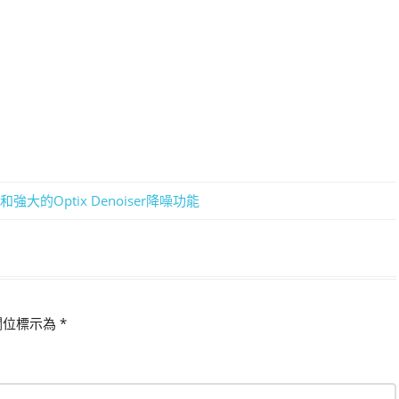
模式和強大的Optix Denoiser降噪功能
欄位標示為
*