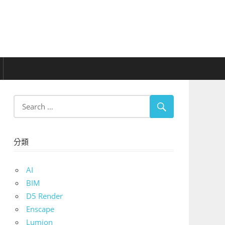
分類
AI
BIM
D5 Render
Enscape
Lumion