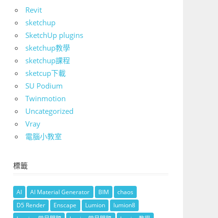
Revit
sketchup
SketchUp plugins
sketchup教學
sketchup課程
sketcup下載
SU Podium
Twinmotion
Uncategorized
Vray
電腦小教室
標籤
AI
AI Material Generator
BIM
chaos
D5 Render
Enscape
Lumion
lumion8