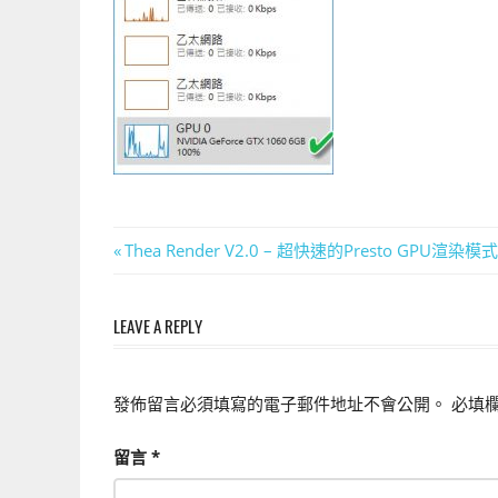
上
手
的
3D
軟
體
文
Previous
Thea Render V2.0 – 超快速的Presto GPU渲染
Post:
章
LEAVE A REPLY
導
覽
發佈留言必須填寫的電子郵件地址不會公開。
必填
留言
*