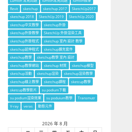
Lumion 常見問題
lumion常見問題
lumion教學
Revit
sketchup
sketchup 2017
SketchUp2017
sketchup 2018
SketchUp 2019
SketchUp 2020
sketchup中文教學
sketchup外掛
sketchup外掛教學
SketchUp 外掛渲染工具
sketchup外掛程式
sketchup 室內 設計 教學
sketchup延伸程式
sketchup擴充套件
sketchup教學
sketchup教學 室內 設計
sketchup教學網站
sketchup 材質
sketchup模型
sketchup活動
sketchup渲染
sketchup渲染教學
sketchup線上教學
sketchup課程
sketcup教學
sketcup教學影片
su podium下載
su podium渲染效果
su poduium教學
Transmutr
V-ray
veras
動態元件
2026 年 8 月