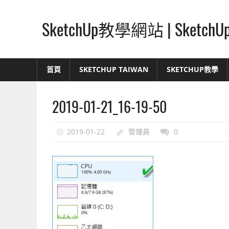
Skip
to
SketchUp教學網站 | Ske
content
SketchUp
–
首頁
SKETCHUP TAIWAN
SKETCHUP教學
最
直
2019-01-21_16-19-50
覺
的
設
2019-01-22
管理員
0
計
方
式,
人
人
都
能