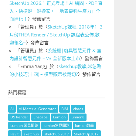
SketchUp 2026.1 正式登場！AI 繪圖、PDF 直
入、快捷鍵一鍵搬家，「地表最強生產力」全
面進化！
〉發佈留言
「
管理員
」於〈
SketchUp課程, 2018年1~3
月份THEA Render / SketchUp 課程表公佈,歡
迎報名~
〉發佈留言
「
管理員
」於〈
系統櫃|廚具智慧元件 & 室
內設計智慧元件 – V3 全新版本上市
〉發佈留言
「
Emma Yang
」於〈
sketchup教學,常忽略
的小技巧(十四) – 模型顯示被裁切?
〉發佈留言
熱門標籤
AI
AI Material Generator
BIM
chaos
D5 Render
Enscape
Lumion
lumion8
Lumion 常見問題
lumion常見問題
lumion教學
Revit
sketchup
sketchup 2017
SketchUp2017