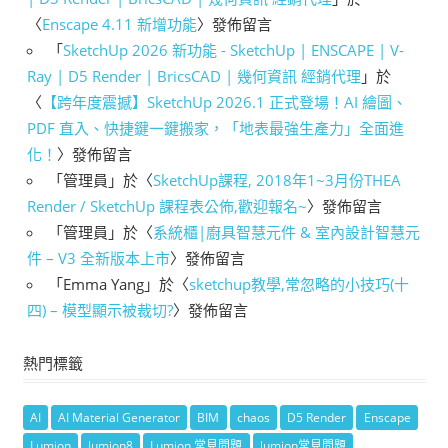
〈
Enscape 4.11 新增功能
〉發佈留言
「
SketchUp 2026 新功能 - SketchUp | ENSCAPE | V-
Ray | D5 Render | BricsCAD | 幾何資訊 經銷代理
」於
〈
【跨年度震撼】SketchUp 2026.1 正式登場！AI 繪圖、
PDF 直入、快捷鍵一鍵搬家，「地表最強生產力」全面進
化！
〉發佈留言
「
管理員
」於〈
SketchUp課程, 2018年1~3月份THEA
Render / SketchUp 課程表公佈,歡迎報名~
〉發佈留言
「
管理員
」於〈
系統櫃|廚具智慧元件 & 室內設計智慧元
件 – V3 全新版本上市
〉發佈留言
「
Emma Yang
」於〈
sketchup教學,常忽略的小技巧(十
四) – 模型顯示被裁切?
〉發佈留言
熱門標籤
AI
AI Material Generator
BIM
chaos
D5 Render
Enscape
Lumion
lumion8
Lumion 常見問題
lumion常見問題