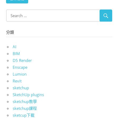
分類
AI
BIM
D5 Render
Enscape
Lumion
Revit
sketchup
SketchUp plugins
sketchup教學
sketchup課程
sketcup下載