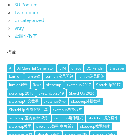
SU Podium
Twinmotion
Uncategorized
Vray
電腦小教室
標籤
AI
AI Material Generator
BIM
chaos
D5 Render
Enscape
Lumion
lumion8
Lumion 常見問題
lumion常見問題
lumion教學
Revit
sketchup
sketchup 2017
SketchUp2017
sketchup 2018
SketchUp 2019
SketchUp 2020
sketchup中文教學
sketchup外掛
sketchup外掛教學
SketchUp 外掛渲染工具
sketchup外掛程式
sketchup 室內 設計 教學
sketchup延伸程式
sketchup擴充套件
sketchup教學
sketchup教學 室內 設計
sketchup教學網站
sketchup 材質
sketchup模型
sketchup活動
sketchup渲染