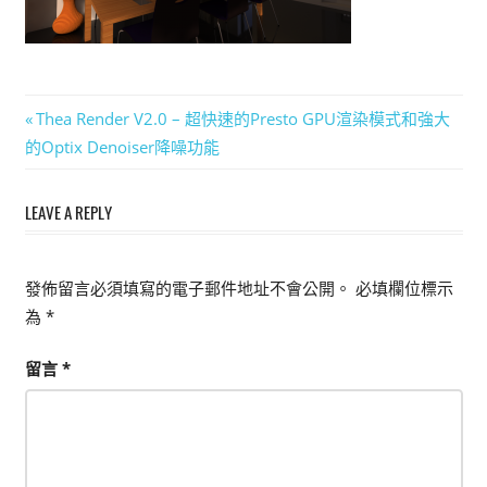
能
上
手
的
文
Previous
Thea Render V2.0 – 超快速的Presto GPU渲染模式和強大
3D
Post:
的Optix Denoiser降噪功能
章
軟
體
導
LEAVE A REPLY
覽
發佈留言必須填寫的電子郵件地址不會公開。
必填欄位標示
為
*
留言
*