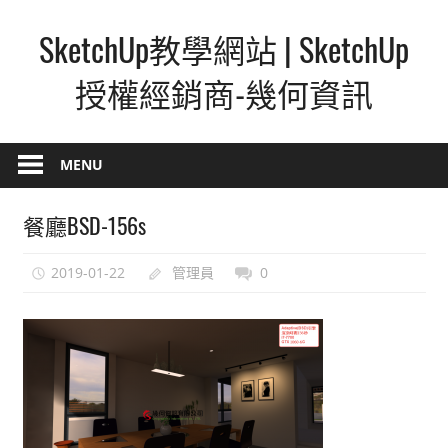
Skip
SketchUp教學網站 | SketchUp
to
content
授權經銷商-幾何資訊
SketchUp
–
MENU
最
直
餐廳BSD-156s
覺
的
2019-01-22
管理員
0
設
計
方
式,
人
人
都