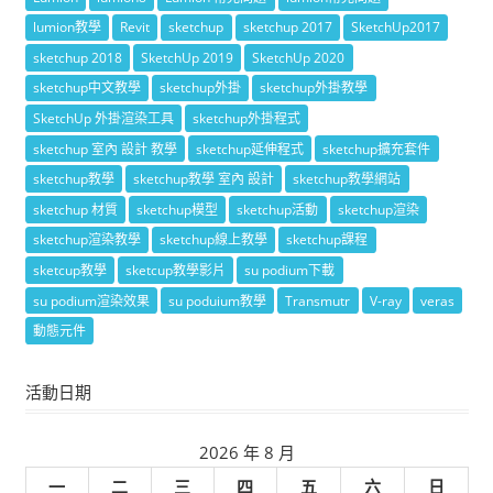
lumion教學
Revit
sketchup
sketchup 2017
SketchUp2017
sketchup 2018
SketchUp 2019
SketchUp 2020
sketchup中文教學
sketchup外掛
sketchup外掛教學
SketchUp 外掛渲染工具
sketchup外掛程式
sketchup 室內 設計 教學
sketchup延伸程式
sketchup擴充套件
sketchup教學
sketchup教學 室內 設計
sketchup教學網站
sketchup 材質
sketchup模型
sketchup活動
sketchup渲染
sketchup渲染教學
sketchup線上教學
sketchup課程
sketcup教學
sketcup教學影片
su podium下載
su podium渲染效果
su poduium教學
Transmutr
V-ray
veras
動態元件
活動日期
2026 年 8 月
一
二
三
四
五
六
日