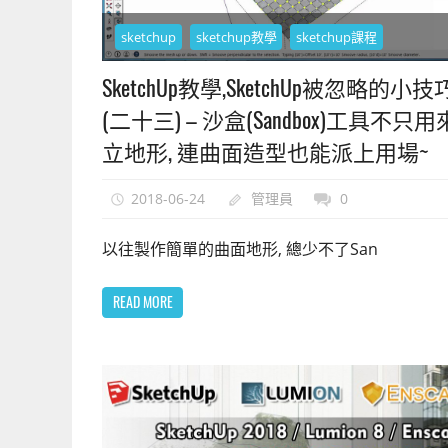
sketchup
sketchup教學
sketchup課程
SketchUp教學,SketchUp被忽略的小技
(二十三) – 沙盒(Sandbox)工具不只
立地形, 連曲面造型也能派上用場~
2018-06-24
管理員
0
以往製作簡單的曲面地形, 總少不了San
READ MORE