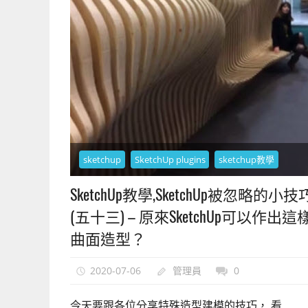
上
手
的
3D
軟
體
sketchup
SketchUp plugins
sketchup教學
SketchUp教學,SketchUp被忽略的小技
(五十三) – 原來SketchUp可以作出這
曲面造型？
2020-07-06
管理員
0
今天要跟各位分享特殊造型建模的技巧， 看