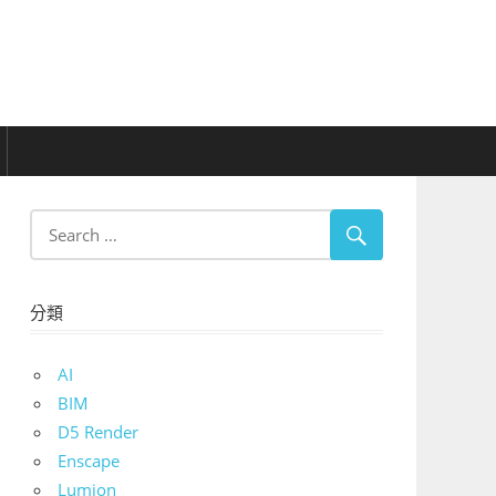
分類
AI
BIM
D5 Render
Enscape
Lumion