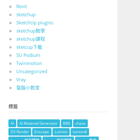
Revit
sketchup
SketchUp plugins
sketchup教學
sketchup課程
sketcup下載
SU Podium
Twinmotion
Uncategorized
Vray
電腦小教室
標籤
AI
AI Material Generator
BIM
chaos
D5 Render
Enscape
Lumion
lumion8