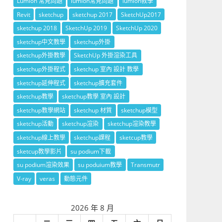
Lumion 常見問題
lumion常見問題
lumion教學
Revit
sketchup
sketchup 2017
SketchUp2017
sketchup 2018
SketchUp 2019
SketchUp 2020
sketchup中文教學
sketchup外掛
sketchup外掛教學
SketchUp 外掛渲染工具
sketchup外掛程式
sketchup 室內 設計 教學
sketchup延伸程式
sketchup擴充套件
sketchup教學
sketchup教學 室內 設計
sketchup教學網站
sketchup 材質
sketchup模型
sketchup活動
sketchup渲染
sketchup渲染教學
sketchup線上教學
sketchup課程
sketcup教學
sketcup教學影片
su podium下載
su podium渲染效果
su poduium教學
Transmutr
V-ray
veras
動態元件
2026 年 8 月