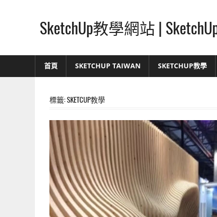
Skip
to
SketchUp教學網站 | Ske
content
SketchUp
–
首頁
SKETCHUP TAIWAN
SKETCHUP教學
最
直
覺
標籤:
SKETCUP教學
的
設
計
方
式,
人
人
都
能