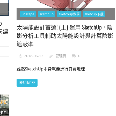
Enscape
sketchup
sketchup教學
sketcup下載
巧
太陽能設計首選! (上) 運用 SketchUp + 陰
用來建
影分析工具輔助太陽能設計與計算陰影
遮蔽率
2018-06-12
管理員
0
雖然SketchUp本身就能進行真實地理
READ MORE