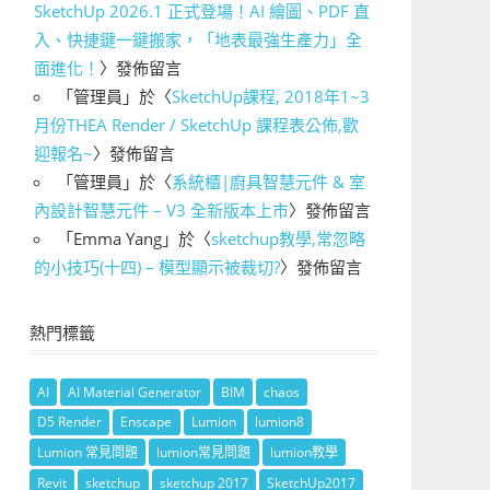
SketchUp 2026.1 正式登場！AI 繪圖、PDF 直
入、快捷鍵一鍵搬家，「地表最強生產力」全
面進化！
〉發佈留言
「
管理員
」於〈
SketchUp課程, 2018年1~3
月份THEA Render / SketchUp 課程表公佈,歡
迎報名~
〉發佈留言
「
管理員
」於〈
系統櫃|廚具智慧元件 & 室
內設計智慧元件 – V3 全新版本上市
〉發佈留言
「
Emma Yang
」於〈
sketchup教學,常忽略
的小技巧(十四) – 模型顯示被裁切?
〉發佈留言
熱門標籤
AI
AI Material Generator
BIM
chaos
D5 Render
Enscape
Lumion
lumion8
Lumion 常見問題
lumion常見問題
lumion教學
Revit
sketchup
sketchup 2017
SketchUp2017