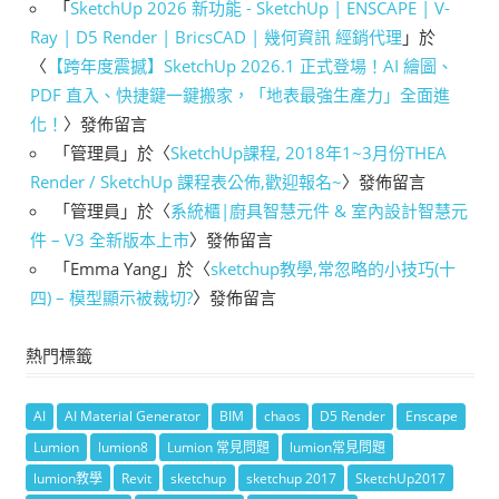
「
SketchUp 2026 新功能 - SketchUp | ENSCAPE | V-
Ray | D5 Render | BricsCAD | 幾何資訊 經銷代理
」於
〈
【跨年度震撼】SketchUp 2026.1 正式登場！AI 繪圖、
PDF 直入、快捷鍵一鍵搬家，「地表最強生產力」全面進
化！
〉發佈留言
「
管理員
」於〈
SketchUp課程, 2018年1~3月份THEA
Render / SketchUp 課程表公佈,歡迎報名~
〉發佈留言
「
管理員
」於〈
系統櫃|廚具智慧元件 & 室內設計智慧元
件 – V3 全新版本上市
〉發佈留言
「
Emma Yang
」於〈
sketchup教學,常忽略的小技巧(十
四) – 模型顯示被裁切?
〉發佈留言
熱門標籤
AI
AI Material Generator
BIM
chaos
D5 Render
Enscape
Lumion
lumion8
Lumion 常見問題
lumion常見問題
lumion教學
Revit
sketchup
sketchup 2017
SketchUp2017