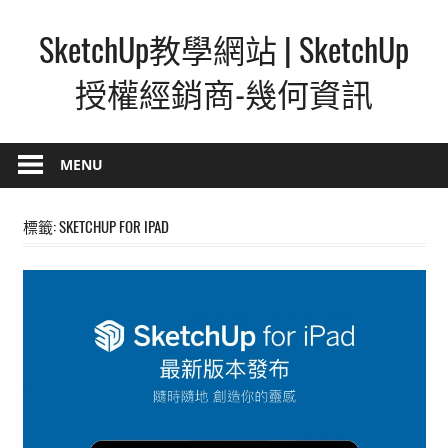
Skip
SketchUp教學網站 | SketchUp
to
content
授權經銷商-幾何資訊
SketchUp
–
MENU
最
直
標籤:
SKETCHUP FOR IPAD
覺
的
設
計
方
式,
人
人
都