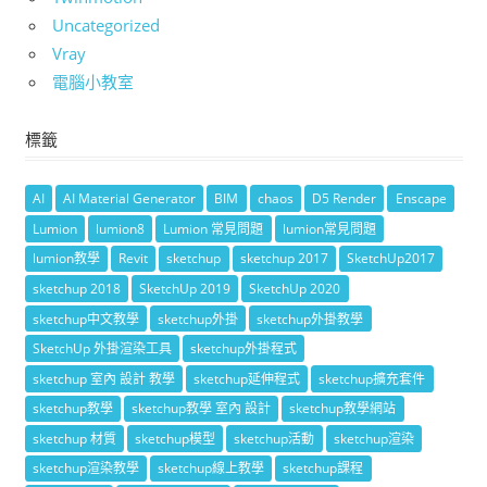
Uncategorized
Vray
電腦小教室
標籤
AI
AI Material Generator
BIM
chaos
D5 Render
Enscape
Lumion
lumion8
Lumion 常見問題
lumion常見問題
lumion教學
Revit
sketchup
sketchup 2017
SketchUp2017
sketchup 2018
SketchUp 2019
SketchUp 2020
sketchup中文教學
sketchup外掛
sketchup外掛教學
SketchUp 外掛渲染工具
sketchup外掛程式
sketchup 室內 設計 教學
sketchup延伸程式
sketchup擴充套件
sketchup教學
sketchup教學 室內 設計
sketchup教學網站
sketchup 材質
sketchup模型
sketchup活動
sketchup渲染
sketchup渲染教學
sketchup線上教學
sketchup課程