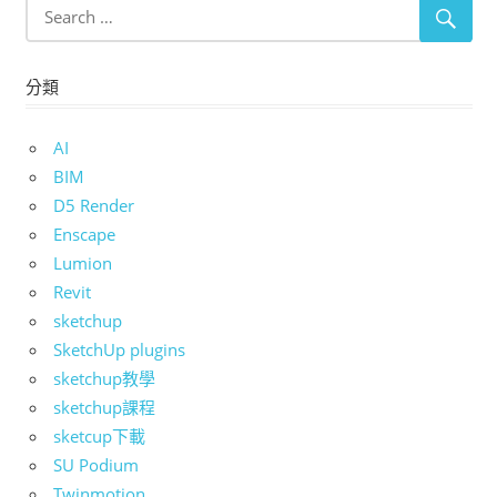
分類
AI
BIM
D5 Render
Enscape
Lumion
Revit
sketchup
SketchUp plugins
sketchup教學
sketchup課程
sketcup下載
SU Podium
Twinmotion