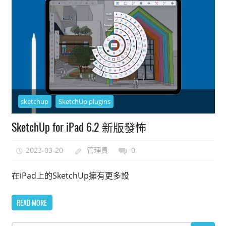
能
上
手
的
3D
軟
體
sketchup
SketchUp plugins
SketchUp for iPad 6.2 新版發怖
2023-03-20
管理員
0
在iPad上的SketchUp擁有更多設
READ MORE