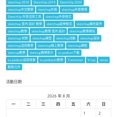
sketchup 2018
SketchUp 2019
SketchUp 2020
sketchup中文教學
sketchup外掛
sketchup外掛教學
SketchUp 外掛渲染工具
sketchup外掛程式
sketchup 室內 設計 教學
sketchup延伸程式
sketchup擴充套件
sketchup教學
sketchup教學 室內 設計
sketchup教學網站
sketchup 材質
sketchup模型
sketchup活動
sketchup渲染
sketchup渲染教學
sketchup線上教學
sketchup課程
sketcup教學
sketcup教學影片
su podium下載
su podium渲染效果
su poduium教學
Transmutr
V-ray
veras
動態元件
活動日期
2026 年 8 月
一
二
三
四
五
六
日
1
2