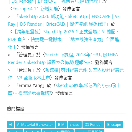
| D5 Render | BricsCAD | 幾何資訊 經銷代理
」於
〈
Enscape 4.11 新增功能
〉發佈留言
「
SketchUp 2026 新功能 - SketchUp | ENSCAPE | V-
Ray | D5 Render | BricsCAD | 幾何資訊 經銷代理
」於
〈
【跨年度震撼】SketchUp 2026.1 正式登場！AI 繪圖、
PDF 直入、快捷鍵一鍵搬家，「地表最強生產力」全面進
化！
〉發佈留言
「
管理員
」於〈
SketchUp課程, 2018年1~3月份THEA
Render / SketchUp 課程表公佈,歡迎報名~
〉發佈留言
「
管理員
」於〈
系統櫃|廚具智慧元件 & 室內設計智慧元
件 – V3 全新版本上市
〉發佈留言
「
Emma Yang
」於〈
sketchup教學,常忽略的小技巧(十
四) – 模型顯示被裁切?
〉發佈留言
熱門標籤
AI
AI Material Generator
BIM
chaos
D5 Render
Enscape