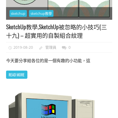
能
上
sketchup
sketchup教學
手
SketchUp教學,SketchUp被忽略的小技巧(三
的
3D
十九) – 超實用的自製組合紋理
軟
體
2019-08-20
管理員
0
今天要分享給各位的是一個有趣的小功能，這
READ MORE