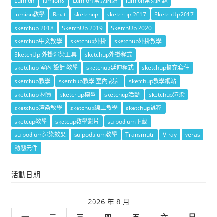
Lumion
lumion8
Lumion 常見問題
lumion常見問題
lumion教學
Revit
sketchup
sketchup 2017
SketchUp2017
sketchup 2018
SketchUp 2019
SketchUp 2020
sketchup中文教學
sketchup外掛
sketchup外掛教學
SketchUp 外掛渲染工具
sketchup外掛程式
sketchup 室內 設計 教學
sketchup延伸程式
sketchup擴充套件
sketchup教學
sketchup教學 室內 設計
sketchup教學網站
sketchup 材質
sketchup模型
sketchup活動
sketchup渲染
sketchup渲染教學
sketchup線上教學
sketchup課程
sketcup教學
sketcup教學影片
su podium下載
su podium渲染效果
su poduium教學
Transmutr
V-ray
veras
動態元件
活動日期
2026 年 8 月
一
二
三
四
五
六
日