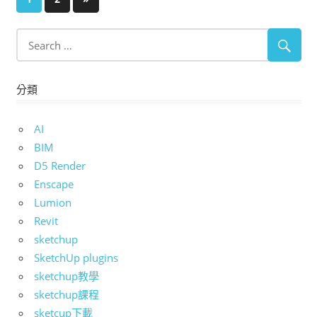
Posts
章
分
頁
分類
AI
BIM
D5 Render
Enscape
Lumion
Revit
sketchup
SketchUp plugins
sketchup教學
sketchup課程
sketcup下載