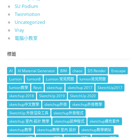
SU Podium
Twinmotion
Uncategorized
Vray
電腦小教室
標籤
AI
AI Material Generator
BIM
chaos
D5 Render
Enscape
Lumion
lumion8
Lumion 常見問題
lumion常見問題
lumion教學
Revit
sketchup
sketchup 2017
SketchUp2017
sketchup 2018
SketchUp 2019
SketchUp 2020
sketchup中文教學
sketchup外掛
sketchup外掛教學
SketchUp 外掛渲染工具
sketchup外掛程式
sketchup 室內 設計 教學
sketchup延伸程式
sketchup擴充套件
sketchup教學
sketchup教學 室內 設計
sketchup教學網站