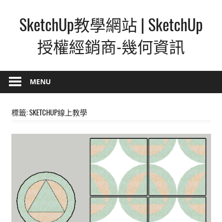
Skip
SketchUp教學網站 | SketchUp
to
content
授權經銷商-幾何資訊
SketchUp
–
MENU
最
直
標籤:
SKETCHUP線上教學
覺
的
設
計
方
式,
人
人
都