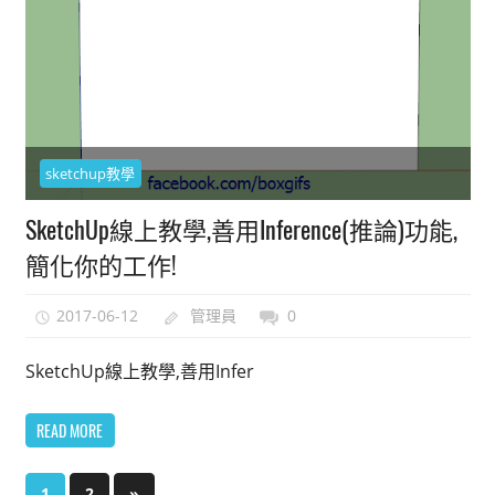
sketchup教學
SketchUp線上教學,善用Inference(推論)功能,
簡化你的工作!
2017-06-12
管理員
0
SketchUp線上教學,善用Infer
READ MORE
文
Next
1
2
»