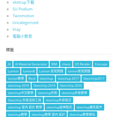
sketcup下載
SU Podium
Twinmotion
Uncategorized
Vray
電腦小教室
標籤
AI
AI Material Generator
BIM
chaos
D5 Render
Enscape
Lumion
lumion8
Lumion 常見問題
lumion常見問題
lumion教學
Revit
sketchup
sketchup 2017
SketchUp2017
sketchup 2018
SketchUp 2019
SketchUp 2020
sketchup中文教學
sketchup外掛
sketchup外掛教學
SketchUp 外掛渲染工具
sketchup外掛程式
sketchup 室內 設計 教學
sketchup延伸程式
sketchup擴充套件
sketchup教學
sketchup教學 室內 設計
sketchup教學網站