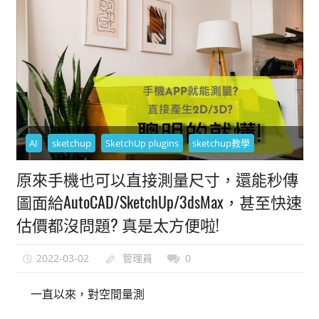
能
上
手
的
3D
軟
體
AI
sketchup
SketchUp plugins
sketchup教學
原來手機也可以直接測量尺寸，還能秒傳
圖面給AutoCAD/SketchUp/3dsMax，甚至快速
估價都沒問題? 真是太方便啦!
2022-03-02
管理員
0
一直以來，對空間量測