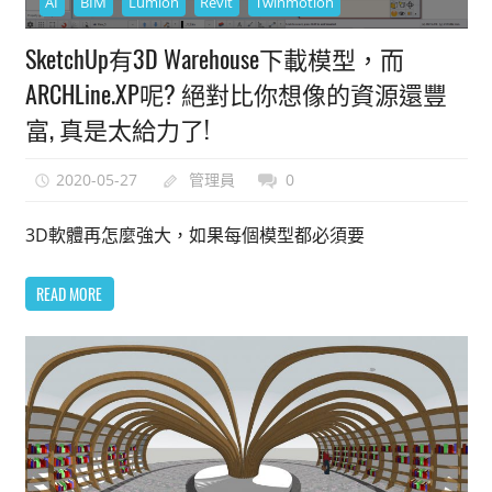
AI
BIM
Lumion
Revit
Twinmotion
SketchUp有3D Warehouse下載模型，而
ARCHLine.XP呢? 絕對比你想像的資源還豐
富, 真是太給力了!
2020-05-27
管理員
0
3D軟體再怎麼強大，如果每個模型都必須要
READ MORE