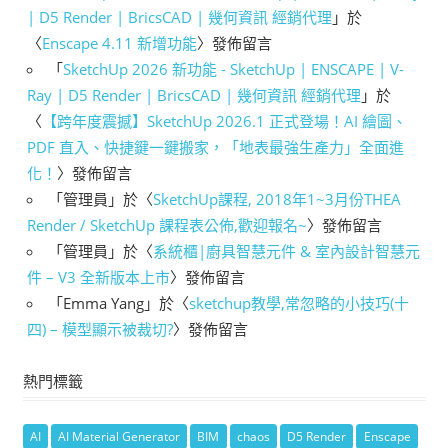
| D5 Render | BricsCAD | 幾何資訊 經銷代理
」於
〈
Enscape 4.11 新增功能
〉發佈留言
「
SketchUp 2026 新功能 - SketchUp | ENSCAPE | V-
Ray | D5 Render | BricsCAD | 幾何資訊 經銷代理
」於
〈
【跨年度震撼】SketchUp 2026.1 正式登場！AI 繪圖、
PDF 直入、快捷鍵一鍵搬家，「地表最強生產力」全面進
化！
〉發佈留言
「
管理員
」於〈
SketchUp課程, 2018年1~3月份THEA
Render / SketchUp 課程表公佈,歡迎報名~
〉發佈留言
「
管理員
」於〈
系統櫃|廚具智慧元件 & 室內設計智慧元
件 – V3 全新版本上市
〉發佈留言
「
Emma Yang
」於〈
sketchup教學,常忽略的小技巧(十
四) – 模型顯示被裁切?
〉發佈留言
熱門標籤
AI
AI Material Generator
BIM
chaos
D5 Render
Enscape