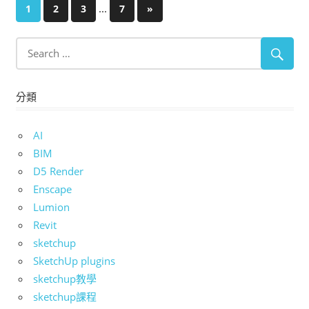
文
...
Next
1
2
3
7
»
Posts
章
分
頁
分類
AI
BIM
D5 Render
Enscape
Lumion
Revit
sketchup
SketchUp plugins
sketchup教學
sketchup課程