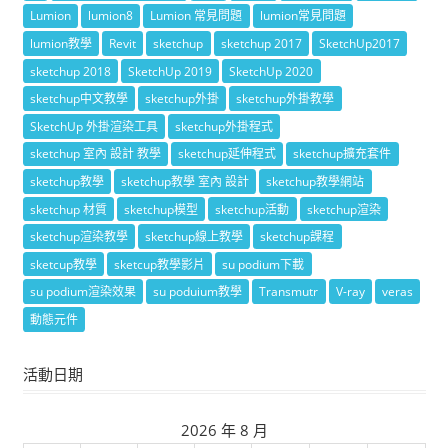
Lumion
lumion8
Lumion 常見問題
lumion常見問題
lumion教學
Revit
sketchup
sketchup 2017
SketchUp2017
sketchup 2018
SketchUp 2019
SketchUp 2020
sketchup中文教學
sketchup外掛
sketchup外掛教學
SketchUp 外掛渲染工具
sketchup外掛程式
sketchup 室內 設計 教學
sketchup延伸程式
sketchup擴充套件
sketchup教學
sketchup教學 室內 設計
sketchup教學網站
sketchup 材質
sketchup模型
sketchup活動
sketchup渲染
sketchup渲染教學
sketchup線上教學
sketchup課程
sketcup教學
sketcup教學影片
su podium下載
su podium渲染效果
su poduium教學
Transmutr
V-ray
veras
動態元件
活動日期
2026 年 8 月