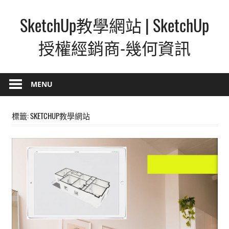
Skip
SketchUp教學網站 | SketchUp
to
content
授權經銷商-幾何資訊
SketchUp
–
MENU
最
直
標籤:
SKETCHUP教學網站
覺
的
設
計
方
式,
人
人
都