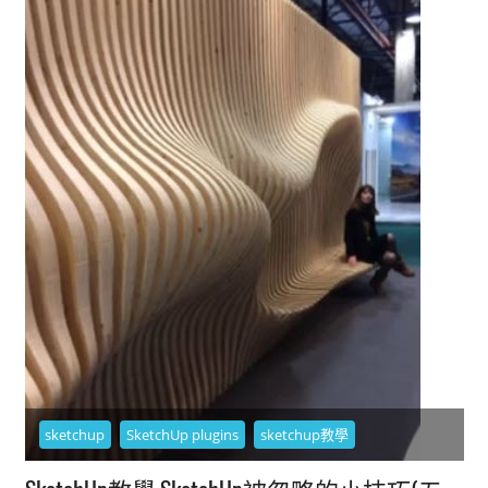
sketchup
SketchUp plugins
sketchup教學