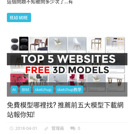
這個問題不知被問多少次了…有
READ MORE
AI
BIM
sketchup
sketchup教學
免費模型哪裡找? 推薦前五大模型下載網
站報你知!
2018-04-01
管理員
0