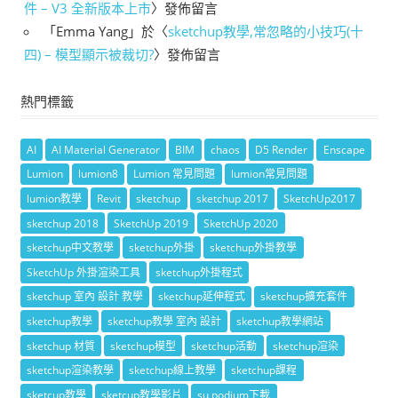
件 – V3 全新版本上市
〉發佈留言
「
Emma Yang
」於〈
sketchup教學,常忽略的小技巧(十
四) – 模型顯示被裁切?
〉發佈留言
熱門標籤
AI
AI Material Generator
BIM
chaos
D5 Render
Enscape
Lumion
lumion8
Lumion 常見問題
lumion常見問題
lumion教學
Revit
sketchup
sketchup 2017
SketchUp2017
sketchup 2018
SketchUp 2019
SketchUp 2020
sketchup中文教學
sketchup外掛
sketchup外掛教學
SketchUp 外掛渲染工具
sketchup外掛程式
sketchup 室內 設計 教學
sketchup延伸程式
sketchup擴充套件
sketchup教學
sketchup教學 室內 設計
sketchup教學網站
sketchup 材質
sketchup模型
sketchup活動
sketchup渲染
sketchup渲染教學
sketchup線上教學
sketchup課程
sketcup教學
sketcup教學影片
su podium下載