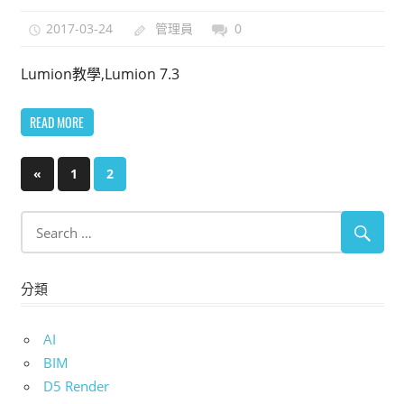
2017-03-24
管理員
0
Lumion教學,Lumion 7.3
READ MORE
文
Previous
«
1
2
Posts
章
分
頁
分類
AI
BIM
D5 Render