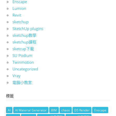
Enscape
Lumion
Revit
sketchup
SketchUp plugins
sketchup教學
sketchup課程
sketcup下載
SU Podium
Twinmotion
Uncategorized
Vray
電腦小教室
標籤
AI
AI Material Generator
BIM
chaos
D5 Render
Enscape