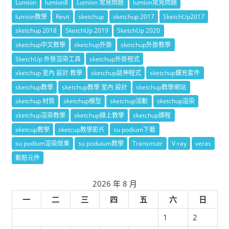
Lumion
lumion8
Lumion 常見問題
lumion常見問題
lumion教學
Revit
sketchup
sketchup 2017
SketchUp2017
sketchup 2018
SketchUp 2019
SketchUp 2020
sketchup中文教學
sketchup外掛
sketchup外掛教學
SketchUp 外掛渲染工具
sketchup外掛程式
sketchup 室內 設計 教學
sketchup延伸程式
sketchup擴充套件
sketchup教學
sketchup教學 室內 設計
sketchup教學網站
sketchup 材質
sketchup模型
sketchup活動
sketchup渲染
sketchup渲染教學
sketchup線上教學
sketchup課程
sketcup教學
sketcup教學影片
su podium下載
su podium渲染效果
su poduium教學
Transmutr
V-ray
veras
動態元件
2026 年 8 月
一
二
三
四
五
六
日
1
2