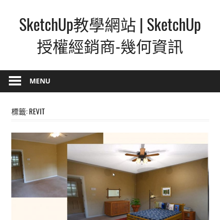
Skip
SketchUp教學網站 | SketchUp
to
content
授權經銷商-幾何資訊
SketchUp
–
MENU
最
直
標籤:
REVIT
覺
的
設
計
方
式,
人
人
都