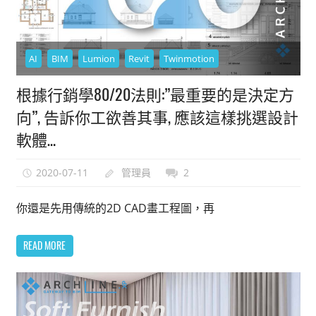
AI
BIM
Lumion
Revit
Twinmotion
根據行銷學80/20法則:”最重要的是決定方
向”, 告訴你工欲善其事, 應該這樣挑選設計
軟體…
2020-07-11
管理員
2
你還是先用傳統的2D CAD畫工程圖，再
READ MORE