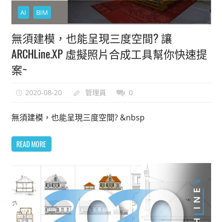
能
AI
BIM
上
無須建模，也能呈現三度空間? 讓
手
的
ARCHLine.XP 虛擬照片合成工具幫你快速提
3D
案~
軟
體
2020-08-20
管理員
0
無須建模，也能呈現三度空間? &nbsp
READ MORE