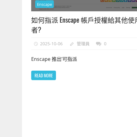
上
Enscape
手
如何指派 Enscape 帳戶授權給其他使
的
3D
者?
軟
體
2025-10-06
管理員
0
Enscape 推出’可指派
READ MORE