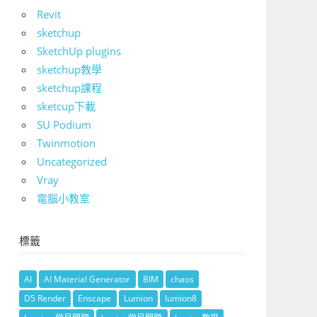
Revit
sketchup
SketchUp plugins
sketchup教學
sketchup課程
sketcup下載
SU Podium
Twinmotion
Uncategorized
Vray
電腦小教室
標籤
AI
AI Material Generator
BIM
chaos
D5 Render
Enscape
Lumion
lumion8