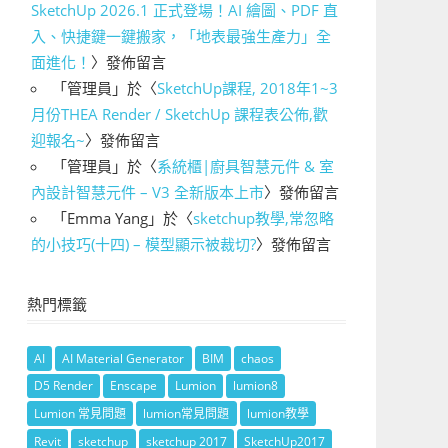
SketchUp 2026.1 正式登場！AI 繪圖、PDF 直
入、快捷鍵一鍵搬家，「地表最強生產力」全
面進化！
〉發佈留言
「
管理員
」於〈
SketchUp課程, 2018年1~3
月份THEA Render / SketchUp 課程表公佈,歡
迎報名~
〉發佈留言
「
管理員
」於〈
系統櫃|廚具智慧元件 & 室
內設計智慧元件 – V3 全新版本上市
〉發佈留言
「
Emma Yang
」於〈
sketchup教學,常忽略
的小技巧(十四) – 模型顯示被裁切?
〉發佈留言
熱門標籤
AI
AI Material Generator
BIM
chaos
D5 Render
Enscape
Lumion
lumion8
Lumion 常見問題
lumion常見問題
lumion教學
Revit
sketchup
sketchup 2017
SketchUp2017