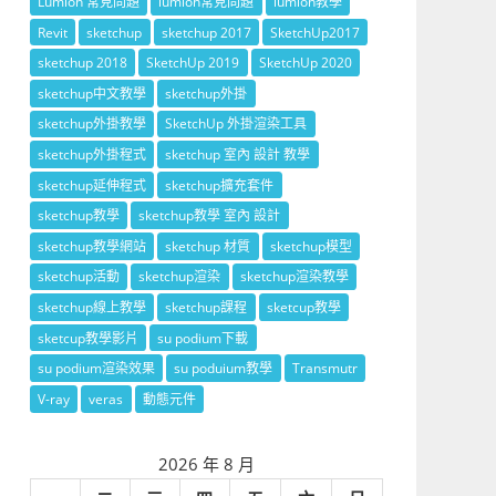
Lumion 常見問題
lumion常見問題
lumion教學
Revit
sketchup
sketchup 2017
SketchUp2017
sketchup 2018
SketchUp 2019
SketchUp 2020
sketchup中文教學
sketchup外掛
sketchup外掛教學
SketchUp 外掛渲染工具
sketchup外掛程式
sketchup 室內 設計 教學
sketchup延伸程式
sketchup擴充套件
sketchup教學
sketchup教學 室內 設計
sketchup教學網站
sketchup 材質
sketchup模型
sketchup活動
sketchup渲染
sketchup渲染教學
sketchup線上教學
sketchup課程
sketcup教學
sketcup教學影片
su podium下載
su podium渲染效果
su poduium教學
Transmutr
V-ray
veras
動態元件
2026 年 8 月