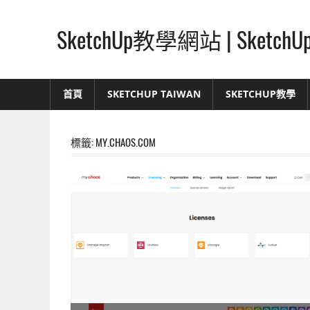
Skip
to
SketchUp教學網站 | Ske
content
SketchUp
–
首頁
SKETCHUP TAIWAN
SKETCHUP教學
最
直
覺
標籤:
MY.CHAOS.COM
的
設
計
方
式,
人
人
都
能