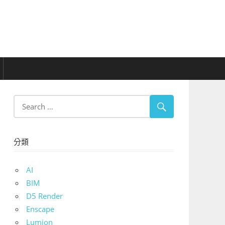
分類
AI
BIM
D5 Render
Enscape
Lumion