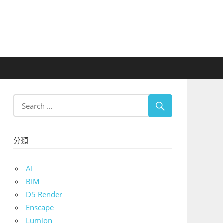
分類
AI
BIM
D5 Render
Enscape
Lumion