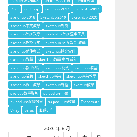
Lumion 常見問題
lumion常見問題
lumion教學
Revit
sketchup
sketchup 2017
SketchUp2017
sketchup 2018
SketchUp 2019
SketchUp 2020
sketchup中文教學
sketchup外掛
sketchup外掛教學
SketchUp 外掛渲染工具
sketchup外掛程式
sketchup 室內 設計 教學
sketchup延伸程式
sketchup擴充套件
sketchup教學
sketchup教學 室內 設計
sketchup教學網站
sketchup 材質
sketchup模型
sketchup活動
sketchup渲染
sketchup渲染教學
sketchup線上教學
sketchup課程
sketcup教學
sketcup教學影片
su podium下載
su podium渲染效果
su poduium教學
Transmutr
V-ray
veras
動態元件
2026 年 8 月