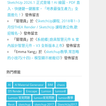
SketchUp 2026.1 正式登場！AI 繪圖、PDF 直
入、快捷鍵一鍵搬家，「地表最強生產力」全
面進化！
〉發佈留言
「
管理員
」於〈
SketchUp課程, 2018年1~3
月份THEA Render / SketchUp 課程表公佈,歡
迎報名~
〉發佈留言
「
管理員
」於〈
系統櫃|廚具智慧元件 & 室
內設計智慧元件 – V3 全新版本上市
〉發佈留言
「
Emma Yang
」於〈
sketchup教學,常忽略
的小技巧(十四) – 模型顯示被裁切?
〉發佈留言
熱門標籤
AI
AI Material Generator
BIM
chaos
D5 Render
Enscape
Lumion
lumion8
Lumion 常見問題
lumion常見問題
lumion教學
Revit
sketchup
sketchup 2017
SketchUp2017