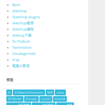
Revit
sketchup
SketchUp plugins
sketchup教學
sketchup課程
sketcup下載
SU Podium
Twinmotion
Uncategorized
Vray
電腦小教室
標籤
AI
AI Material Generator
BIM
chaos
D5 Render
Enscape
Lumion
lumion8