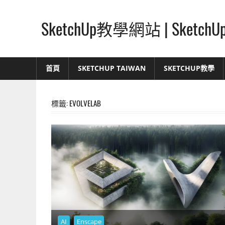
Skip
to
SketchUp教學網站 | Ske
content
SketchUp
–
首頁
SKETCHUP TAIWAN
SKETCHUP教學
最
直
覺
標籤:
EVOLVELAB
的
設
計
方
式,
人
人
都
能
AI
Enscape