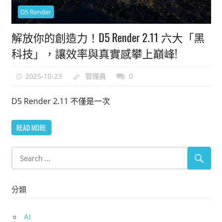
能
D5 Render
上
解放你的創造力！D5 Render 2.11 六大「黑
手
的
科技」，讓效率與真實感攀上巔峰!
3D
軟
2025-10-23
管理員
0
體
D5 Render 2.11 不僅是一次
READ MORE
分類
AI