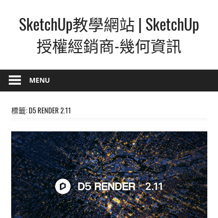
Skip
SketchUp教學網站 | SketchUp
to
content
授權經銷商-幾何資訊
SketchUp
–
MENU
最
直
標籤:
D5 RENDER 2.11
覺
的
設
計
方
式,
人
人
都