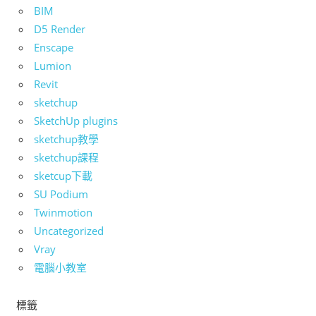
BIM
D5 Render
Enscape
Lumion
Revit
sketchup
SketchUp plugins
sketchup教學
sketchup課程
sketcup下載
SU Podium
Twinmotion
Uncategorized
Vray
電腦小教室
標籤