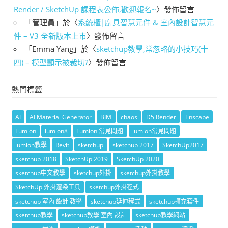
Render / SketchUp 課程表公佈,歡迎報名~
〉發佈留言
「
管理員
」於〈
系統櫃|廚具智慧元件 & 室內設計智慧元
件 – V3 全新版本上市
〉發佈留言
「
Emma Yang
」於〈
sketchup教學,常忽略的小技巧(十
四) – 模型顯示被裁切?
〉發佈留言
熱門標籤
AI
AI Material Generator
BIM
chaos
D5 Render
Enscape
Lumion
lumion8
Lumion 常見問題
lumion常見問題
lumion教學
Revit
sketchup
sketchup 2017
SketchUp2017
sketchup 2018
SketchUp 2019
SketchUp 2020
sketchup中文教學
sketchup外掛
sketchup外掛教學
SketchUp 外掛渲染工具
sketchup外掛程式
sketchup 室內 設計 教學
sketchup延伸程式
sketchup擴充套件
sketchup教學
sketchup教學 室內 設計
sketchup教學網站