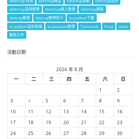
sketchup 材質
sketchup模型
sketchup活動
sketchup渲染
sketchup渲染教學
sketchup線上教學
sketchup課程
sketcup教學
sketcup教學影片
su podium下載
su podium渲染效果
su poduium教學
Transmutr
V-ray
veras
動態元件
活動日期
2026 年 8 月
一
二
三
四
五
六
日
1
2
3
4
5
6
7
8
9
10
11
12
13
14
15
16
17
18
19
20
21
22
23
24
25
26
27
28
29
30