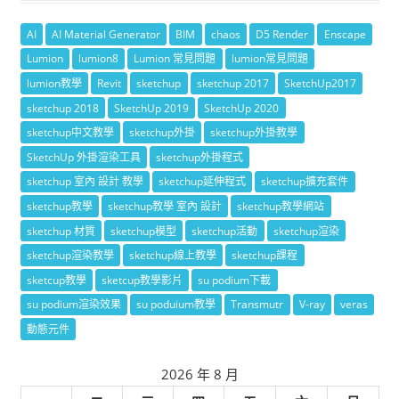
AI
AI Material Generator
BIM
chaos
D5 Render
Enscape
Lumion
lumion8
Lumion 常見問題
lumion常見問題
lumion教學
Revit
sketchup
sketchup 2017
SketchUp2017
sketchup 2018
SketchUp 2019
SketchUp 2020
sketchup中文教學
sketchup外掛
sketchup外掛教學
SketchUp 外掛渲染工具
sketchup外掛程式
sketchup 室內 設計 教學
sketchup延伸程式
sketchup擴充套件
sketchup教學
sketchup教學 室內 設計
sketchup教學網站
sketchup 材質
sketchup模型
sketchup活動
sketchup渲染
sketchup渲染教學
sketchup線上教學
sketchup課程
sketcup教學
sketcup教學影片
su podium下載
su podium渲染效果
su poduium教學
Transmutr
V-ray
veras
動態元件
2026 年 8 月