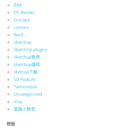
BIM
D5 Render
Enscape
Lumion
Revit
sketchup
SketchUp plugins
sketchup教學
sketchup課程
sketcup下載
SU Podium
Twinmotion
Uncategorized
Vray
電腦小教室
標籤