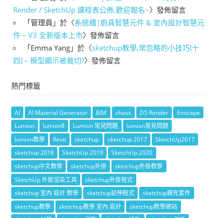
Render / SketchUp 課程表公佈,歡迎報名~
〉發佈留言
「
管理員
」於〈
系統櫃|廚具智慧元件 & 室內設計智慧元
件 – V3 全新版本上市
〉發佈留言
「
Emma Yang
」於〈
sketchup教學,常忽略的小技巧(十
四) – 模型顯示被裁切?
〉發佈留言
熱門標籤
AI
AI Material Generator
BIM
chaos
D5 Render
Enscape
Lumion
lumion8
Lumion 常見問題
lumion常見問題
lumion教學
Revit
sketchup
sketchup 2017
SketchUp2017
sketchup 2018
SketchUp 2019
SketchUp 2020
sketchup中文教學
sketchup外掛
sketchup外掛教學
SketchUp 外掛渲染工具
sketchup外掛程式
sketchup 室內 設計 教學
sketchup延伸程式
sketchup擴充套件
sketchup教學
sketchup教學 室內 設計
sketchup教學網站