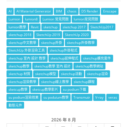
AI
AI Material Generator
BIM
chaos
D5 Render
Enscape
Lumion
lumion8
Lumion 常見問題
lumion常見問題
lumion教學
Revit
sketchup
sketchup 2017
SketchUp2017
sketchup 2018
SketchUp 2019
SketchUp 2020
sketchup中文教學
sketchup外掛
sketchup外掛教學
SketchUp 外掛渲染工具
sketchup外掛程式
sketchup 室內 設計 教學
sketchup延伸程式
sketchup擴充套件
sketchup教學
sketchup教學 室內 設計
sketchup教學網站
sketchup 材質
sketchup模型
sketchup活動
sketchup渲染
sketchup渲染教學
sketchup線上教學
sketchup課程
sketcup教學
sketcup教學影片
su podium下載
su podium渲染效果
su poduium教學
Transmutr
V-ray
veras
動態元件
2026 年 8 月