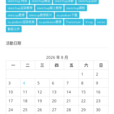
sketchup 材質
sketchup模型
sketchup活動
sketchup渲染
sketchup渲染教學
sketchup線上教學
sketchup課程
sketcup教學
sketcup教學影片
su podium下載
su podium渲染效果
su poduium教學
Transmutr
V-ray
veras
動態元件
活動日期
2026 年 8 月
一
二
三
四
五
六
日
1
2
3
4
5
6
7
8
9
10
11
12
13
14
15
16
17
18
19
20
21
22
23
24
25
26
27
28
29
30