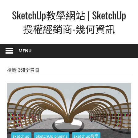
Skip
SketchUp教學網站 | SketchUp
to
content
授權經銷商-幾何資訊
SketchUp
–
MENU
最
直
標籤:
360全景圖
覺
的
設
計
方
式,
人
人
sketchup
SketchUp plugins
sketchup教學
都