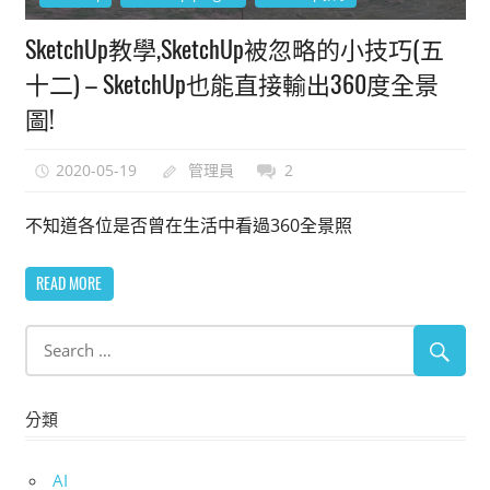
能
SketchUp教學,SketchUp被忽略的小技巧(五
上
十二) – SketchUp也能直接輸出360度全景
手
的
圖!
3D
軟
2020-05-19
管理員
2
體
不知道各位是否曾在生活中看過360全景照
READ MORE
分類
AI