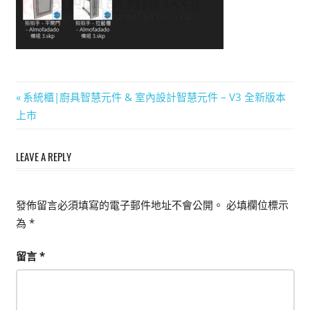
能
上
手
的
3D
文
Previous
系統櫃|廚具智慧元件 & 室內設計智慧元件 – V3 全新版本
軟
Post:
上市
章
體
導
LEAVE A REPLY
覽
發佈留言必須填寫的電子郵件地址不會公開。
必填欄位標示
為
*
留言
*