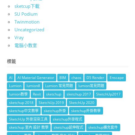
sketcup下載
SU Podium
Twinmotion
Uncategorized
Vray
電腦小教室
標籤
AI
AI Material Generator
BIM
chaos
D5 Render
Enscape
Lumion
lumion8
Lumion 常見問題
lumion常見問題
lumion教學
Revit
sketchup
sketchup 2017
SketchUp2017
sketchup 2018
SketchUp 2019
SketchUp 2020
sketchup中文教學
sketchup外掛
sketchup外掛教學
SketchUp 外掛渲染工具
sketchup外掛程式
sketchup 室內 設計 教學
sketchup延伸程式
sketchup擴充套件