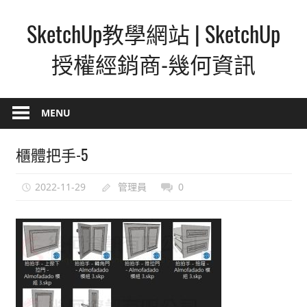
Skip
SketchUp教學網站 | SketchUp
to
content
授權經銷商-幾何資訊
SketchUp
–
MENU
最
直
櫃體把手-5
覺
的
2022-11-29
管理員
0
設
計
方
式,
人
人
都