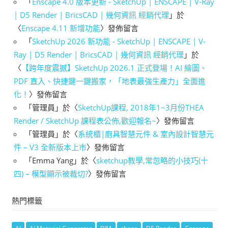
「
Enscape 4.0 版本更新 - SketchUp | ENSCAPE | V-Ray
| D5 Render | BricsCAD | 幾何資訊 經銷代理
」於
〈
Enscape 4.11 新增功能
〉發佈留言
「
SketchUp 2026 新功能 - SketchUp | ENSCAPE | V-
Ray | D5 Render | BricsCAD | 幾何資訊 經銷代理
」於
〈
【跨年度震撼】SketchUp 2026.1 正式登場！AI 繪圖、
PDF 直入、快捷鍵一鍵搬家，「地表最強生產力」全面進
化！
〉發佈留言
「
管理員
」於〈
SketchUp課程, 2018年1~3月份THEA
Render / SketchUp 課程表公佈,歡迎報名~
〉發佈留言
「
管理員
」於〈
系統櫃|廚具智慧元件 & 室內設計智慧元
件 – V3 全新版本上市
〉發佈留言
「
Emma Yang
」於〈
sketchup教學,常忽略的小技巧(十
四) – 模型顯示被裁切?
〉發佈留言
熱門標籤