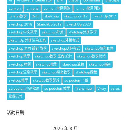
AI
AI Material Generator
BIM
chaos
D5 Render
Enscape
Lumion
lumion8
Lumion 常見問題
lumion常見問題
lumion教學
Revit
sketchup
sketchup 2017
SketchUp2017
sketchup 2018
SketchUp 2019
SketchUp 2020
sketchup中文教學
sketchup外掛
sketchup外掛教學
SketchUp 外掛渲染工具
sketchup外掛程式
sketchup 室內 設計 教學
sketchup延伸程式
sketchup擴充套件
sketchup教學
sketchup教學 室內 設計
sketchup教學網站
sketchup 材質
sketchup模型
sketchup活動
sketchup渲染
sketchup渲染教學
sketchup線上教學
sketchup課程
sketcup教學
sketcup教學影片
su podium下載
su podium渲染效果
su poduium教學
Transmutr
V-ray
veras
動態元件
活動日期
2026 年 8 月