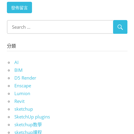
分類
AI
BIM
D5 Render
Enscape
Lumion
Revit
sketchup
SketchUp plugins
sketchup教學
sketchup課程