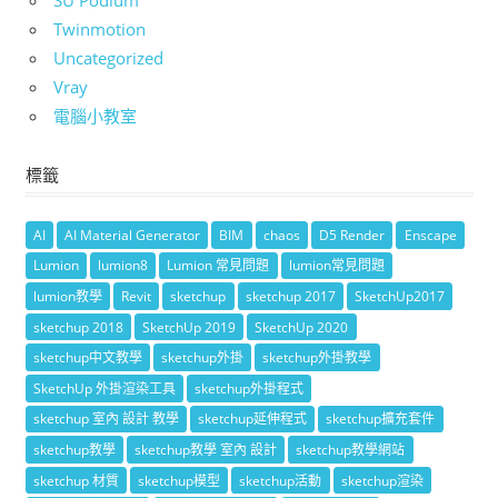
SU Podium
Twinmotion
Uncategorized
Vray
電腦小教室
標籤
AI
AI Material Generator
BIM
chaos
D5 Render
Enscape
Lumion
lumion8
Lumion 常見問題
lumion常見問題
lumion教學
Revit
sketchup
sketchup 2017
SketchUp2017
sketchup 2018
SketchUp 2019
SketchUp 2020
sketchup中文教學
sketchup外掛
sketchup外掛教學
SketchUp 外掛渲染工具
sketchup外掛程式
sketchup 室內 設計 教學
sketchup延伸程式
sketchup擴充套件
sketchup教學
sketchup教學 室內 設計
sketchup教學網站
sketchup 材質
sketchup模型
sketchup活動
sketchup渲染