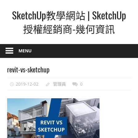
Skip
SketchUp教學網站 | SketchUp
to
content
授權經銷商-幾何資訊
SketchUp
–
MENU
最
直
revit-vs-sketchup
覺
的
2019-12-02
管理員
0
設
計
方
式,
人
人
都