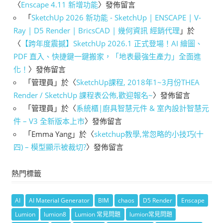
〈
Enscape 4.11 新增功能
〉發佈留言
「
SketchUp 2026 新功能 - SketchUp | ENSCAPE | V-
Ray | D5 Render | BricsCAD | 幾何資訊 經銷代理
」於
〈
【跨年度震撼】SketchUp 2026.1 正式登場！AI 繪圖、
PDF 直入、快捷鍵一鍵搬家，「地表最強生產力」全面進
化！
〉發佈留言
「
管理員
」於〈
SketchUp課程, 2018年1~3月份THEA
Render / SketchUp 課程表公佈,歡迎報名~
〉發佈留言
「
管理員
」於〈
系統櫃|廚具智慧元件 & 室內設計智慧元
件 – V3 全新版本上市
〉發佈留言
「
Emma Yang
」於〈
sketchup教學,常忽略的小技巧(十
四) – 模型顯示被裁切?
〉發佈留言
熱門標籤
AI
AI Material Generator
BIM
chaos
D5 Render
Enscape
Lumion
lumion8
Lumion 常見問題
lumion常見問題