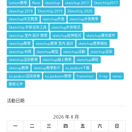
lumion教學
Revit
sketchup
sketchup 2017
SketchUp2017
sketchup 2018
SketchUp 2019
SketchUp 2020
sketchup中文教學
sketchup外掛
sketchup外掛教學
SketchUp 外掛渲染工具
sketchup外掛程式
sketchup 室內 設計 教學
sketchup延伸程式
sketchup擴充套件
sketchup教學
sketchup教學 室內 設計
sketchup教學網站
sketchup 材質
sketchup模型
sketchup活動
sketchup渲染
sketchup渲染教學
sketchup線上教學
sketchup課程
sketcup教學
sketcup教學影片
su podium下載
su podium渲染效果
su poduium教學
Transmutr
V-ray
veras
動態元件
活動日期
2026 年 8 月
一
二
三
四
五
六
日