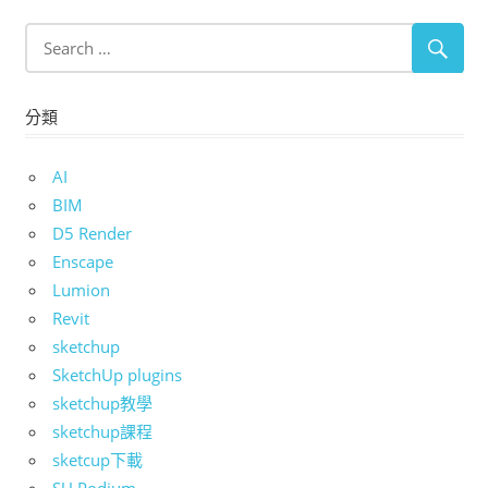
分類
AI
BIM
D5 Render
Enscape
Lumion
Revit
sketchup
SketchUp plugins
sketchup教學
sketchup課程
sketcup下載