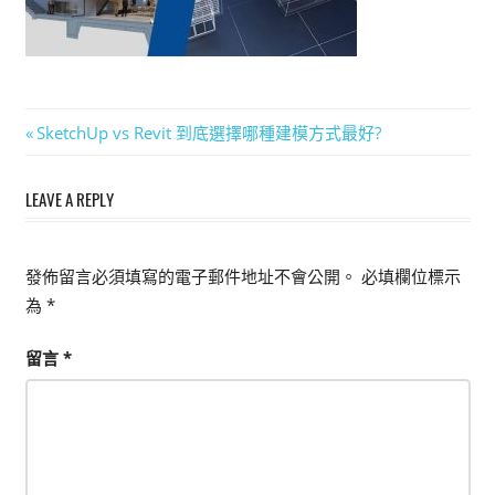
能
上
手
的
文
Previous
SketchUp vs Revit 到底選擇哪種建模方式最好?
3D
Post:
軟
章
體
LEAVE A REPLY
導
覽
發佈留言必須填寫的電子郵件地址不會公開。
必填欄位標示
為
*
留言
*