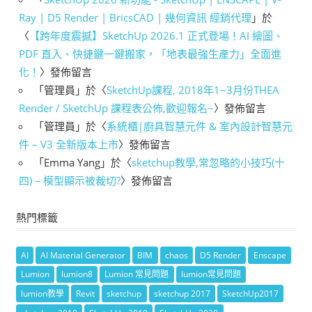
Ray | D5 Render | BricsCAD | 幾何資訊 經銷代理
」於
〈
【跨年度震撼】SketchUp 2026.1 正式登場！AI 繪圖、
PDF 直入、快捷鍵一鍵搬家，「地表最強生產力」全面進
化！
〉發佈留言
「
管理員
」於〈
SketchUp課程, 2018年1~3月份THEA
Render / SketchUp 課程表公佈,歡迎報名~
〉發佈留言
「
管理員
」於〈
系統櫃|廚具智慧元件 & 室內設計智慧元
件 – V3 全新版本上市
〉發佈留言
「
Emma Yang
」於〈
sketchup教學,常忽略的小技巧(十
四) – 模型顯示被裁切?
〉發佈留言
熱門標籤
AI
AI Material Generator
BIM
chaos
D5 Render
Enscape
Lumion
lumion8
Lumion 常見問題
lumion常見問題
lumion教學
Revit
sketchup
sketchup 2017
SketchUp2017