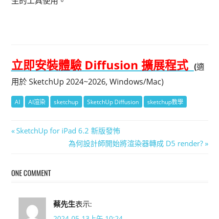
生的工具使用。
立即安裝體驗 Diffusion 擴展程式
(
適
用於 SketchUp 2024~2026, Windows/Mac)
AI
AI渲染
sketchup
SketchUp Diffusion
sketchup教學
文
Previous
SketchUp for iPad 6.2 新版發怖
Post:
Next
為何設計師開始將渲染器轉成 D5 render?
章
Post:
導
ONE COMMENT
覽
蔡先生
表示:
2024-05-13上午 10:24