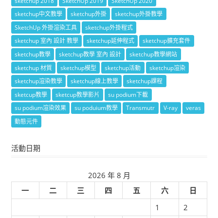
sketchup 2018
SketchUp 2019
SketchUp 2020
sketchup中文教學
sketchup外掛
sketchup外掛教學
SketchUp 外掛渲染工具
sketchup外掛程式
sketchup 室內 設計 教學
sketchup延伸程式
sketchup擴充套件
sketchup教學
sketchup教學 室內 設計
sketchup教學網站
sketchup 材質
sketchup模型
sketchup活動
sketchup渲染
sketchup渲染教學
sketchup線上教學
sketchup課程
sketcup教學
sketcup教學影片
su podium下載
su podium渲染效果
su poduium教學
Transmutr
V-ray
veras
動態元件
活動日期
2026 年 8 月
一
二
三
四
五
六
日
1
2