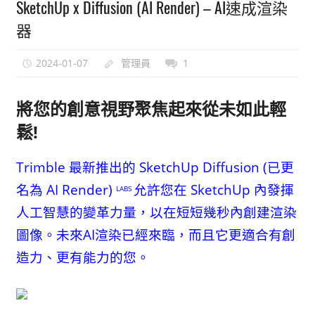
SketchUp x Diffusion (AI Render) – AI速成渲染
能
器
上
手
2024-01-07
管理員
1
的
3D
將您的創意視野聚焦起來從未如此輕
軟
體
鬆!
Trimble 最新推出的 SketchUp Diffusion (已更
名為 AI Render)
允許您在 SketchUp 內發揮
LABS
人工智慧的變革力量，以在短短幾秒內創建渲染
圖像。未來AI渲染已經來臨，而且它更適合有創
造力、更有能力的您。