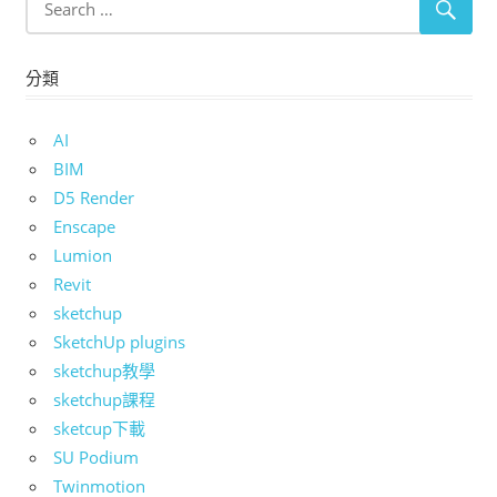
分類
AI
BIM
D5 Render
Enscape
Lumion
Revit
sketchup
SketchUp plugins
sketchup教學
sketchup課程
sketcup下載
SU Podium
Twinmotion