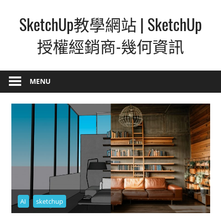
Skip
SketchUp教學網站 | SketchUp
to
content
授權經銷商-幾何資訊
SketchUp
–
MENU
最
直
覺
的
設
計
方
式,
人
AI
sketchup
人
都