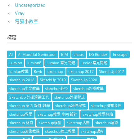
Uncategorized
Vray
電腦小教室
標籤
AI
AI Material Generator
BIM
chaos
D5 Render
Enscape
Lumion
lumion8
Lumion 常見問題
lumion常見問題
lumion教學
Revit
sketchup
sketchup 2017
SketchUp2017
sketchup 2018
SketchUp 2019
SketchUp 2020
sketchup中文教學
sketchup外掛
sketchup外掛教學
SketchUp 外掛渲染工具
sketchup外掛程式
sketchup 室內 設計 教學
sketchup延伸程式
sketchup擴充套件
sketchup教學
sketchup教學 室內 設計
sketchup教學網站
sketchup 材質
sketchup模型
sketchup活動
sketchup渲染
sketchup渲染教學
sketchup線上教學
sketchup課程