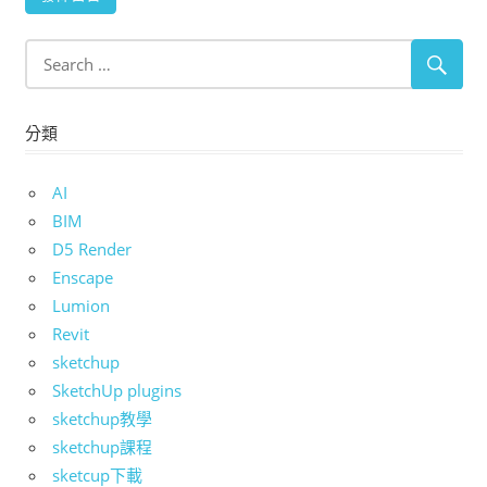
分類
AI
BIM
D5 Render
Enscape
Lumion
Revit
sketchup
SketchUp plugins
sketchup教學
sketchup課程
sketcup下載