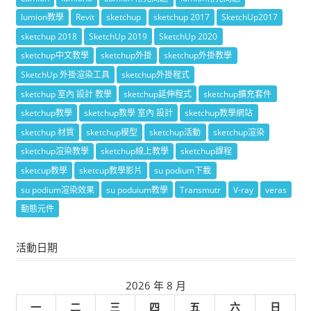
lumion教學
Revit
sketchup
sketchup 2017
SketchUp2017
sketchup 2018
SketchUp 2019
SketchUp 2020
sketchup中文教學
sketchup外掛
sketchup外掛教學
SketchUp 外掛渲染工具
sketchup外掛程式
sketchup 室內 設計 教學
sketchup延伸程式
sketchup擴充套件
sketchup教學
sketchup教學 室內 設計
sketchup教學網站
sketchup 材質
sketchup模型
sketchup活動
sketchup渲染
sketchup渲染教學
sketchup線上教學
sketchup課程
sketcup教學
sketcup教學影片
su podium下載
su podium渲染效果
su poduium教學
Transmutr
V-ray
veras
動態元件
活動日期
2026 年 8 月
一
二
三
四
五
六
日