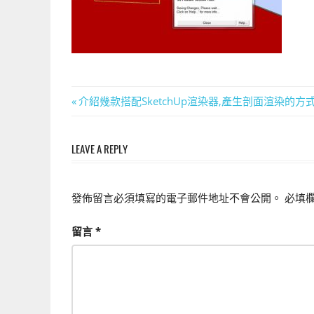
上
手
的
3D
軟
文
體
Previous
介紹幾款搭配SketchUp渲染器,產生剖面渲染的方
Post:
章
LEAVE A REPLY
導
覽
發佈留言必須填寫的電子郵件地址不會公開。
必填
留言
*