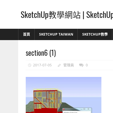
Skip
to
SketchUp教學網站 | Ske
content
SketchUp
–
首頁
SKETCHUP TAIWAN
SKETCHUP教學
最
直
section6 (1)
覺
的
設
2017-07-05
管理員
0
計
方
式,
人
人
都
能