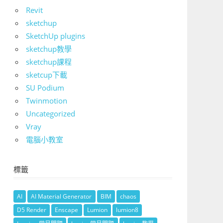
Revit
sketchup
SketchUp plugins
sketchup教學
sketchup課程
sketcup下載
SU Podium
Twinmotion
Uncategorized
Vray
電腦小教室
標籤
AI
AI Material Generator
BIM
chaos
D5 Render
Enscape
Lumion
lumion8