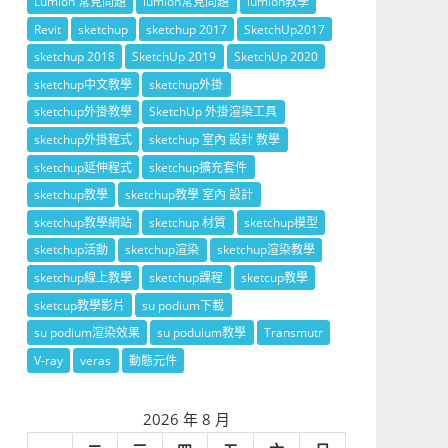
Lumion 常見問題
lumion常見問題
lumion教學
Revit
sketchup
sketchup 2017
SketchUp2017
sketchup 2018
SketchUp 2019
SketchUp 2020
sketchup中文教學
sketchup外掛
sketchup外掛教學
SketchUp 外掛渲染工具
sketchup外掛程式
sketchup 室內 設計 教學
sketchup延伸程式
sketchup擴充套件
sketchup教學
sketchup教學 室內 設計
sketchup教學網站
sketchup 材質
sketchup模型
sketchup活動
sketchup渲染
sketchup渲染教學
sketchup線上教學
sketchup課程
sketcup教學
sketcup教學影片
su podium下載
su podium渲染效果
su poduium教學
Transmutr
V-ray
veras
動態元件
2026 年 8 月