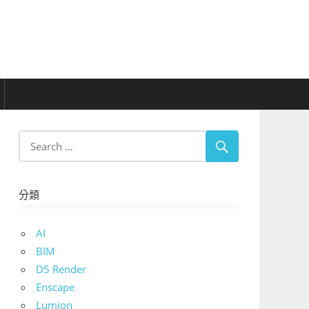
分類
AI
BIM
D5 Render
Enscape
Lumion