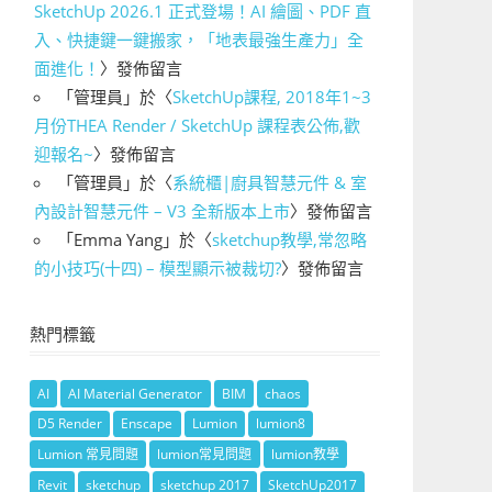
SketchUp 2026.1 正式登場！AI 繪圖、PDF 直
入、快捷鍵一鍵搬家，「地表最強生產力」全
面進化！
〉發佈留言
「
管理員
」於〈
SketchUp課程, 2018年1~3
月份THEA Render / SketchUp 課程表公佈,歡
迎報名~
〉發佈留言
「
管理員
」於〈
系統櫃|廚具智慧元件 & 室
內設計智慧元件 – V3 全新版本上市
〉發佈留言
「
Emma Yang
」於〈
sketchup教學,常忽略
的小技巧(十四) – 模型顯示被裁切?
〉發佈留言
熱門標籤
AI
AI Material Generator
BIM
chaos
D5 Render
Enscape
Lumion
lumion8
Lumion 常見問題
lumion常見問題
lumion教學
Revit
sketchup
sketchup 2017
SketchUp2017