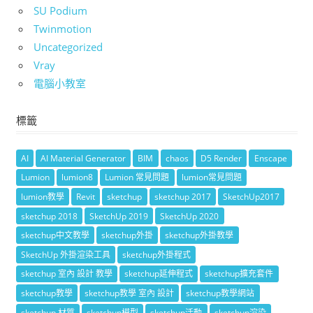
SU Podium
Twinmotion
Uncategorized
Vray
電腦小教室
標籤
AI
AI Material Generator
BIM
chaos
D5 Render
Enscape
Lumion
lumion8
Lumion 常見問題
lumion常見問題
lumion教學
Revit
sketchup
sketchup 2017
SketchUp2017
sketchup 2018
SketchUp 2019
SketchUp 2020
sketchup中文教學
sketchup外掛
sketchup外掛教學
SketchUp 外掛渲染工具
sketchup外掛程式
sketchup 室內 設計 教學
sketchup延伸程式
sketchup擴充套件
sketchup教學
sketchup教學 室內 設計
sketchup教學網站
sketchup 材質
sketchup模型
sketchup活動
sketchup渲染