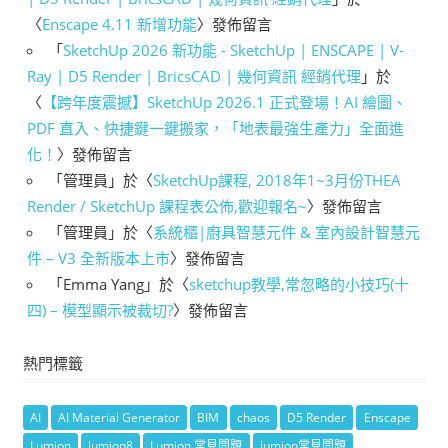
〈
Enscape 4.11 新增功能
〉發佈留言
「
SketchUp 2026 新功能 - SketchUp | ENSCAPE | V-
Ray | D5 Render | BricsCAD | 幾何資訊 經銷代理
」於
〈
【跨年度震撼】SketchUp 2026.1 正式登場！AI 繪圖、
PDF 直入、快捷鍵一鍵搬家，「地表最強生產力」全面進
化！
〉發佈留言
「
管理員
」於〈
SketchUp課程, 2018年1~3月份THEA
Render / SketchUp 課程表公佈,歡迎報名~
〉發佈留言
「
管理員
」於〈
系統櫃|廚具智慧元件 & 室內設計智慧元
件 – V3 全新版本上市
〉發佈留言
「
Emma Yang
」於〈
sketchup教學,常忽略的小技巧(十
四) – 模型顯示被裁切?
〉發佈留言
熱門標籤
AI
AI Material Generator
BIM
chaos
D5 Render
Enscape
Lumion
lumion8
Lumion 常見問題
lumion常見問題