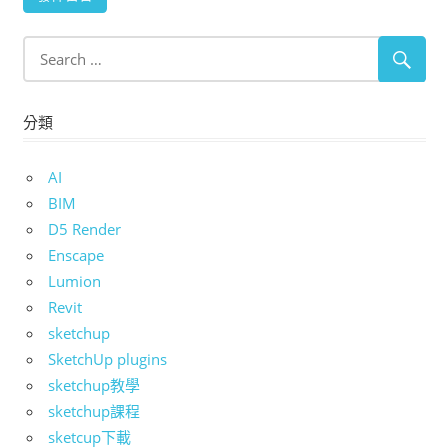
分類
AI
BIM
D5 Render
Enscape
Lumion
Revit
sketchup
SketchUp plugins
sketchup教學
sketchup課程
sketcup下載