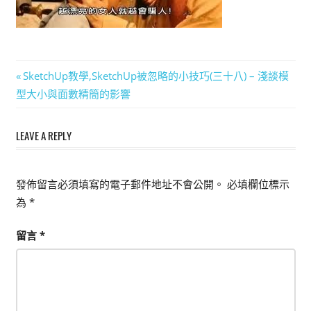
能
上
手
的
文
Previous
SketchUp教學,SketchUp被忽略的小技巧(三十八) – 淺談模
3D
Post:
型大小與面數精簡的影響
章
軟
體
導
LEAVE A REPLY
覽
發佈留言必須填寫的電子郵件地址不會公開。
必填欄位標示
為
*
留言
*