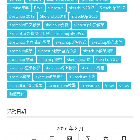
lumion教學
Revit
sketchup
sketchup 2017
SketchUp2017
sketchup 2018
SketchUp 2019
SketchUp 2020
sketchup中文教學
sketchup外掛
sketchup外掛教學
SketchUp 外掛渲染工具
sketchup外掛程式
sketchup 室內 設計 教學
sketchup延伸程式
sketchup擴充套件
sketchup教學
sketchup教學 室內 設計
sketchup教學網站
sketchup 材質
sketchup模型
sketchup活動
sketchup渲染
sketchup渲染教學
sketchup線上教學
sketchup課程
sketcup教學
sketcup教學影片
su podium下載
su podium渲染效果
su poduium教學
Transmutr
V-ray
veras
動態元件
活動日期
2026 年 8 月
一
二
三
四
五
六
日