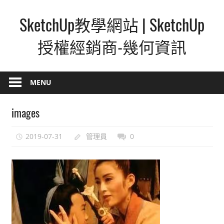
Skip
SketchUp教學網站 | SketchUp
to
content
授權經銷商-幾何資訊
SketchUp
–
MENU
最
直
images
覺
的
2019-07-31
管理員
0
設
計
方
式,
人
人
都