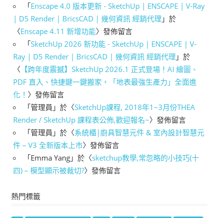
「
Enscape 4.0 版本更新 - SketchUp | ENSCAPE | V-Ray
| D5 Render | BricsCAD | 幾何資訊 經銷代理
」於
〈
Enscape 4.11 新增功能
〉發佈留言
「
SketchUp 2026 新功能 - SketchUp | ENSCAPE | V-
Ray | D5 Render | BricsCAD | 幾何資訊 經銷代理
」於
〈
【跨年度震撼】SketchUp 2026.1 正式登場！AI 繪圖、
PDF 直入、快捷鍵一鍵搬家，「地表最強生產力」全面進
化！
〉發佈留言
「
管理員
」於〈
SketchUp課程, 2018年1~3月份THEA
Render / SketchUp 課程表公佈,歡迎報名~
〉發佈留言
「
管理員
」於〈
系統櫃|廚具智慧元件 & 室內設計智慧元
件 – V3 全新版本上市
〉發佈留言
「
Emma Yang
」於〈
sketchup教學,常忽略的小技巧(十
四) – 模型顯示被裁切?
〉發佈留言
熱門標籤