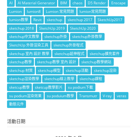
AI
AI Material Generator
BIM
chaos
D5 Render
Enscape
Lumion
lumion8
Lumion 常見問題
lumion常見問題
lumion教學
Revit
sketchup
sketchup 2017
SketchUp2017
sketchup 2018
SketchUp 2019
SketchUp 2020
sketchup中文教學
sketchup外掛
sketchup外掛教學
SketchUp 外掛渲染工具
sketchup外掛程式
sketchup 室內 設計 教學
sketchup延伸程式
sketchup擴充套件
sketchup教學
sketchup教學 室內 設計
sketchup教學網站
sketchup 材質
sketchup模型
sketchup活動
sketchup渲染
sketchup渲染教學
sketchup線上教學
sketchup課程
sketcup教學
sketcup教學影片
su podium下載
su podium渲染效果
su poduium教學
Transmutr
V-ray
veras
動態元件
活動日期