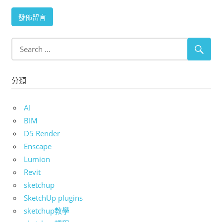
分類
AI
BIM
D5 Render
Enscape
Lumion
Revit
sketchup
SketchUp plugins
sketchup教學