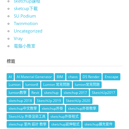
sketchup課程
sketcup下載
SU Podium
Twinmotion
Uncategorized
Vray
電腦小教室
標籤
AI
AI Material Generator
BIM
chaos
D5 Render
Enscape
Lumion
lumion8
Lumion 常見問題
lumion常見問題
lumion教學
Revit
sketchup
sketchup 2017
SketchUp2017
sketchup 2018
SketchUp 2019
SketchUp 2020
sketchup中文教學
sketchup外掛
sketchup外掛教學
SketchUp 外掛渲染工具
sketchup外掛程式
sketchup 室內 設計 教學
sketchup延伸程式
sketchup擴充套件