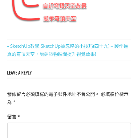
能
上
手
的
3D
文
Previous
SketchUp教學,SketchUp被忽略的小技巧(四十九) – 製作逼
軟
Post:
真的穹頂天空，讓建築物瞬間提升視覺效果!
體
章
導
LEAVE A REPLY
覽
發佈留言必須填寫的電子郵件地址不會公開。
必填欄位標示
為
*
留言
*