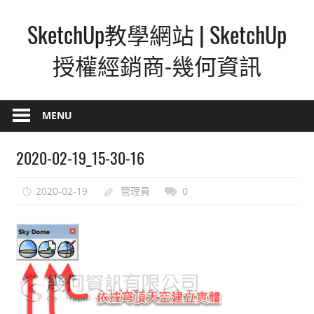
Skip
SketchUp教學網站 | SketchUp
to
content
授權經銷商-幾何資訊
SketchUp
–
MENU
最
直
2020-02-19_15-30-16
覺
的
2020-02-19
管理員
0
設
計
方
式,
人
人
都