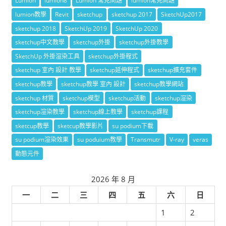
Lumion
lumion8
Lumion 常見問題
lumion常見問題
lumion教學
Revit
sketchup
sketchup 2017
SketchUp2017
sketchup 2018
SketchUp 2019
SketchUp 2020
sketchup中文教學
sketchup外掛
sketchup外掛教學
SketchUp 外掛渲染工具
sketchup外掛程式
sketchup 室內 設計 教學
sketchup延伸程式
sketchup擴充套件
sketchup教學
sketchup教學 室內 設計
sketchup教學網站
sketchup 材質
sketchup模型
sketchup活動
sketchup渲染
sketchup渲染教學
sketchup線上教學
sketchup課程
sketcup教學
sketcup教學影片
su podium下載
su podium渲染效果
su poduium教學
Transmutr
V-ray
veras
動態元件
2026 年 8 月
一
二
三
四
五
六
日
1
2