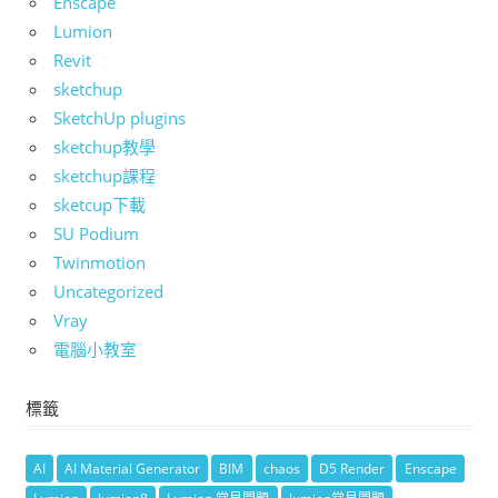
Enscape
Lumion
Revit
sketchup
SketchUp plugins
sketchup教學
sketchup課程
sketcup下載
SU Podium
Twinmotion
Uncategorized
Vray
電腦小教室
標籤
AI
AI Material Generator
BIM
chaos
D5 Render
Enscape