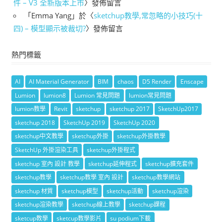
件 – V3 全新版本上市
〉發佈留言
「
Emma Yang
」於〈
sketchup教學,常忽略的小技巧(十
四) – 模型顯示被裁切?
〉發佈留言
熱門標籤
AI
AI Material Generator
BIM
chaos
D5 Render
Enscape
Lumion
lumion8
Lumion 常見問題
lumion常見問題
lumion教學
Revit
sketchup
sketchup 2017
SketchUp2017
sketchup 2018
SketchUp 2019
SketchUp 2020
sketchup中文教學
sketchup外掛
sketchup外掛教學
SketchUp 外掛渲染工具
sketchup外掛程式
sketchup 室內 設計 教學
sketchup延伸程式
sketchup擴充套件
sketchup教學
sketchup教學 室內 設計
sketchup教學網站
sketchup 材質
sketchup模型
sketchup活動
sketchup渲染
sketchup渲染教學
sketchup線上教學
sketchup課程
sketcup教學
sketcup教學影片
su podium下載