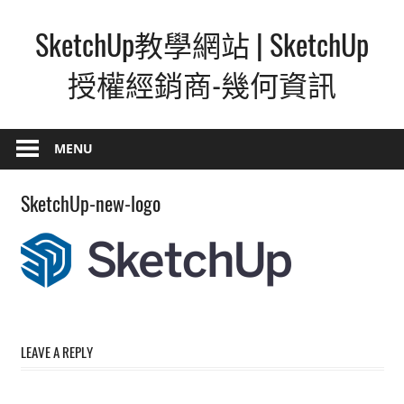
Skip
SketchUp教學網站 | SketchUp
to
content
授權經銷商-幾何資訊
SketchUp
–
MENU
最
直
SketchUp-new-logo
覺
的
設
計
方
式,
LEAVE A REPLY
人
人
都