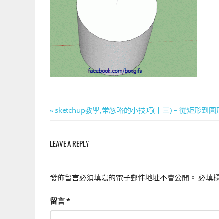
上
手
的
3D
軟
體
文
Previous
sketchup教學,常忽略的小技巧(十三) – 從矩形
Post:
章
LEAVE A REPLY
導
覽
發佈留言必須填寫的電子郵件地址不會公開。
必填
留言
*