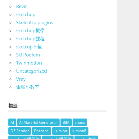
Revit
sketchup
SketchUp plugins
sketchup教學
sketchup課程
sketcup下載
SU Podium
Twinmotion
Uncategorized
Vray
電腦小教室
標籤
AI
AI Material Generator
BIM
chaos
D5 Render
Enscape
Lumion
lumion8