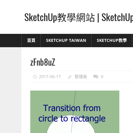
Skip
to
SketchUp教學網站 | Ske
content
SketchUp
–
首頁
SKETCHUP TAIWAN
SKETCHUP教學
最
直
zFnb8uZ
覺
的
設
2017-06-17
管理員
0
計
方
式,
人
人
都
能