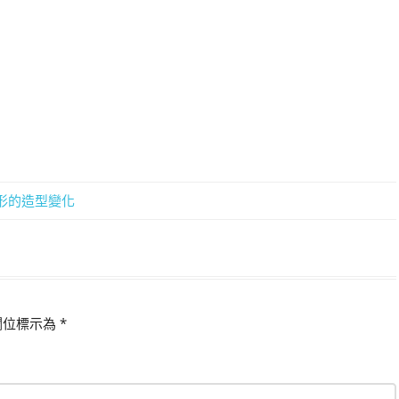
到圓形的造型變化
欄位標示為
*