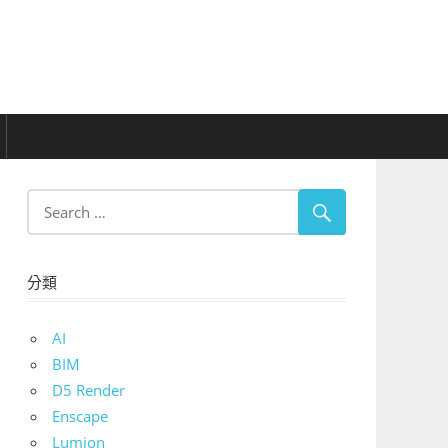
分類
AI
BIM
D5 Render
Enscape
Lumion