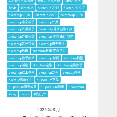
Lumion 常見問題
lumion常見問題
lumion教學
Revit
sketchup
sketchup 2017
SketchUp2017
sketchup 2018
SketchUp 2019
SketchUp 2020
sketchup中文教學
sketchup外掛
sketchup外掛教學
SketchUp 外掛渲染工具
sketchup外掛程式
sketchup 室內 設計 教學
sketchup延伸程式
sketchup擴充套件
sketchup教學
sketchup教學 室內 設計
sketchup教學網站
sketchup 材質
sketchup模型
sketchup活動
sketchup渲染
sketchup渲染教學
sketchup線上教學
sketchup課程
sketcup教學
sketcup教學影片
su podium下載
su podium渲染效果
su poduium教學
Transmutr
V-ray
veras
動態元件
2026 年 8 月