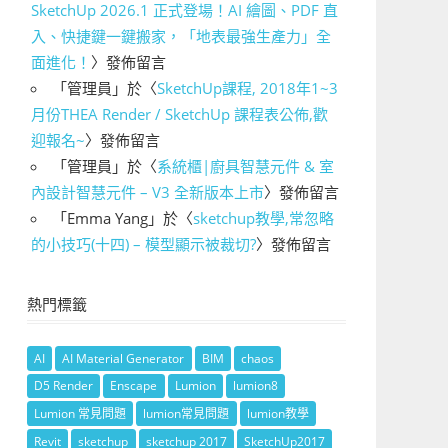
SketchUp 2026.1 正式登場！AI 繪圖、PDF 直
入、快捷鍵一鍵搬家，「地表最強生產力」全
面進化！
〉發佈留言
「
管理員
」於〈
SketchUp課程, 2018年1~3
月份THEA Render / SketchUp 課程表公佈,歡
迎報名~
〉發佈留言
「
管理員
」於〈
系統櫃|廚具智慧元件 & 室
內設計智慧元件 – V3 全新版本上市
〉發佈留言
「
Emma Yang
」於〈
sketchup教學,常忽略
的小技巧(十四) – 模型顯示被裁切?
〉發佈留言
熱門標籤
AI
AI Material Generator
BIM
chaos
D5 Render
Enscape
Lumion
lumion8
Lumion 常見問題
lumion常見問題
lumion教學
Revit
sketchup
sketchup 2017
SketchUp2017