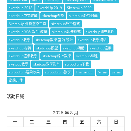
sketchup 2018
SketchUp 2019
SketchUp 2020
sketchup中文教學
sketchup外掛
sketchup外掛教學
SketchUp 外掛渲染工具
sketchup外掛程式
sketchup 室內 設計 教學
sketchup延伸程式
sketchup擴充套件
sketchup教學
sketchup教學 室內 設計
sketchup教學網站
sketchup 材質
sketchup模型
sketchup活動
sketchup渲染
sketchup渲染教學
sketchup線上教學
sketchup課程
sketcup教學
sketcup教學影片
su podium下載
su podium渲染效果
su poduium教學
Transmutr
V-ray
veras
動態元件
活動日期
2026 年 8 月
一
二
三
四
五
六
日