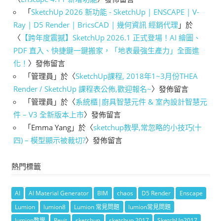
「
SketchUp 2026 新功能 - SketchUp | ENSCAPE | V-
Ray | D5 Render | BricsCAD | 幾何資訊 經銷代理
」於
〈
【跨年度震撼】SketchUp 2026.1 正式登場！AI 繪圖、
PDF 直入、快捷鍵一鍵搬家，「地表最強生產力」全面進
化！
〉發佈留言
「
管理員
」於〈
SketchUp課程, 2018年1~3月份THEA
Render / SketchUp 課程表公佈,歡迎報名~
〉發佈留言
「
管理員
」於〈
系統櫃|廚具智慧元件 & 室內設計智慧元
件 – V3 全新版本上市
〉發佈留言
「
Emma Yang
」於〈
sketchup教學,常忽略的小技巧(十
四) – 模型顯示被裁切?
〉發佈留言
熱門標籤
AI
AI Material Generator
BIM
chaos
D5 Render
Enscape
Lumion
lumion8
Lumion 常見問題
lumion常見問題
lumion教學
Revit
sketchup
sketchup 2017
SketchUp2017