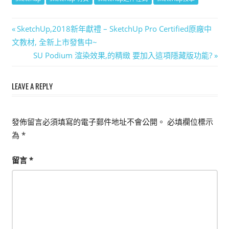
文
Previous
SketchUp,2018新年獻禮 – SketchUp Pro Certified原廠中
Post:
文教材, 全新上市發售中~
章
Next
SU Podium 渲染效果,的精緻 要加入這項隱藏版功能?
導
Post:
LEAVE A REPLY
覽
發佈留言必須填寫的電子郵件地址不會公開。
必填欄位標示
為
*
留言
*