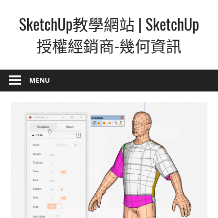
Skip
SketchUp教學網站 | SketchUp
to
content
授權經銷商-幾何資訊
SketchUp
–
MENU
最
直
覺
的
設
計
方
式,
人
人
都