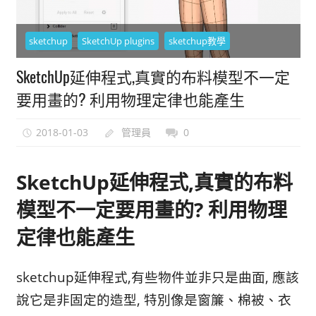
能
上
sketchup
SketchUp plugins
sketchup教學
手
的
SketchUp延伸程式,真實的布料模型不一定
3D
要用畫的? 利用物理定律也能產生
軟
體
2018-01-03
管理員
0
SketchUp延伸程式,真實的布料
模型不一定要用畫的? 利用物理
定律也能產生
sketchup延伸程式,有些物件並非只是曲面, 應該
說它是非固定的造型, 特別像是窗簾、棉被、衣