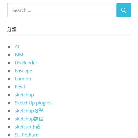
分類
AI
BIM
D5 Render
Enscape
Lumion
Revit
sketchup
SketchUp plugins
sketchup教學
sketchup課程
sketcup下載
SU Podium