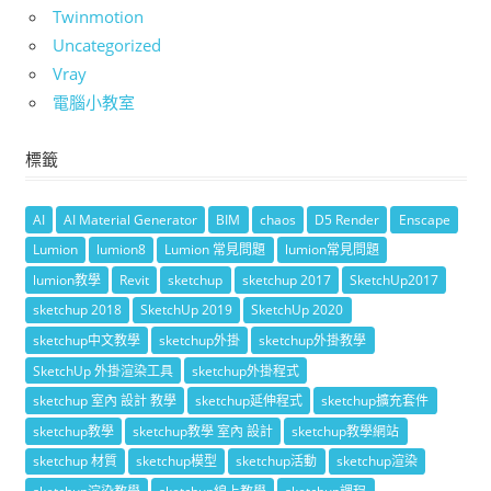
Twinmotion
Uncategorized
Vray
電腦小教室
標籤
AI
AI Material Generator
BIM
chaos
D5 Render
Enscape
Lumion
lumion8
Lumion 常見問題
lumion常見問題
lumion教學
Revit
sketchup
sketchup 2017
SketchUp2017
sketchup 2018
SketchUp 2019
SketchUp 2020
sketchup中文教學
sketchup外掛
sketchup外掛教學
SketchUp 外掛渲染工具
sketchup外掛程式
sketchup 室內 設計 教學
sketchup延伸程式
sketchup擴充套件
sketchup教學
sketchup教學 室內 設計
sketchup教學網站
sketchup 材質
sketchup模型
sketchup活動
sketchup渲染