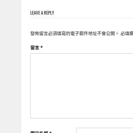
章
上
手
LEAVE A REPLY
導
的
覽
3D
發佈留言必須填寫的電子郵件地址不會公開。
必填
軟
體
留言
*