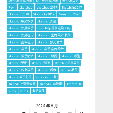
Lumion 常見問題
lumion常見問題
lumion教學
Revit
sketchup
sketchup 2017
SketchUp2017
sketchup 2018
SketchUp 2019
SketchUp 2020
sketchup中文教學
sketchup外掛
sketchup外掛教學
SketchUp 外掛渲染工具
sketchup外掛程式
sketchup 室內 設計 教學
sketchup延伸程式
sketchup擴充套件
sketchup教學
sketchup教學 室內 設計
sketchup教學網站
sketchup 材質
sketchup模型
sketchup活動
sketchup渲染
sketchup渲染教學
sketchup線上教學
sketchup課程
sketcup教學
sketcup教學影片
su podium下載
su podium渲染效果
su poduium教學
Transmutr
V-ray
veras
動態元件
2026 年 8 月