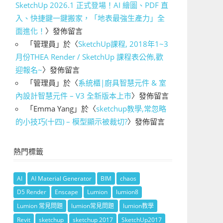
SketchUp 2026.1 正式登場！AI 繪圖、PDF 直
入、快捷鍵一鍵搬家，「地表最強生產力」全
面進化！
〉發佈留言
「
管理員
」於〈
SketchUp課程, 2018年1~3
月份THEA Render / SketchUp 課程表公佈,歡
迎報名~
〉發佈留言
「
管理員
」於〈
系統櫃|廚具智慧元件 & 室
內設計智慧元件 – V3 全新版本上市
〉發佈留言
「
Emma Yang
」於〈
sketchup教學,常忽略
的小技巧(十四) – 模型顯示被裁切?
〉發佈留言
熱門標籤
AI
AI Material Generator
BIM
chaos
D5 Render
Enscape
Lumion
lumion8
Lumion 常見問題
lumion常見問題
lumion教學
Revit
sketchup
sketchup 2017
SketchUp2017