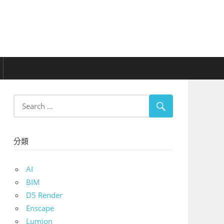
分類
AI
BIM
D5 Render
Enscape
Lumion