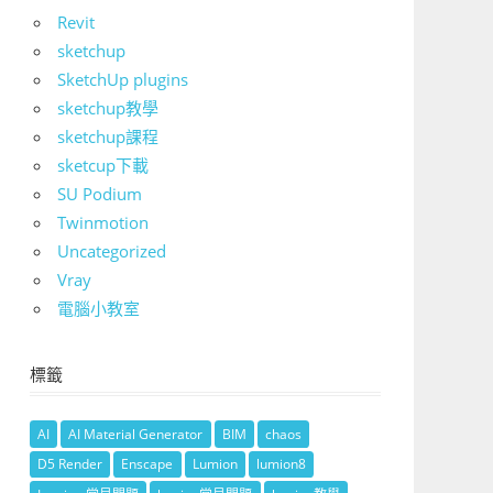
Revit
sketchup
SketchUp plugins
sketchup教學
sketchup課程
sketcup下載
SU Podium
Twinmotion
Uncategorized
Vray
電腦小教室
標籤
AI
AI Material Generator
BIM
chaos
D5 Render
Enscape
Lumion
lumion8