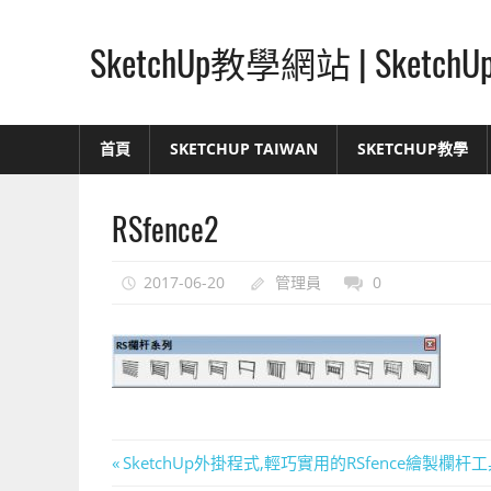
Skip
to
SketchUp教學網站 | Ske
content
SketchUp
–
首頁
SKETCHUP TAIWAN
SKETCHUP教學
最
直
RSfence2
覺
的
設
2017-06-20
管理員
0
計
方
式,
人
人
都
文
Previous
SketchUp外掛程式,輕巧實用的RSfence繪製欄杆工具(
能
Post: