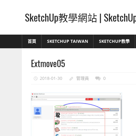
Skip
to
SketchUp教學網站 | Ske
content
SketchUp
–
首頁
SKETCHUP TAIWAN
SKETCHUP教學
最
直
Extmove05
覺
的
設
2018-01-30
管理員
0
計
方
式,
人
人
都
能