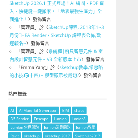
SketchUp 2026.1 正式登場！AI 繪圖、PDF 直
入、快捷鍵一鍵搬家，「地表最強生產力」全
面進化！
〉發佈留言
「
管理員
」於〈
SketchUp課程, 2018年1~3
月份THEA Render / SketchUp 課程表公佈,歡
迎報名~
〉發佈留言
「
管理員
」於〈
系統櫃|廚具智慧元件 & 室
內設計智慧元件 – V3 全新版本上市
〉發佈留言
「
Emma Yang
」於〈
sketchup教學,常忽略
的小技巧(十四) – 模型顯示被裁切?
〉發佈留言
熱門標籤
AI
AI Material Generator
BIM
chaos
D5 Render
Enscape
Lumion
lumion8
Lumion 常見問題
lumion常見問題
lumion教學
Revit
sketchup
sketchup 2017
SketchUp2017