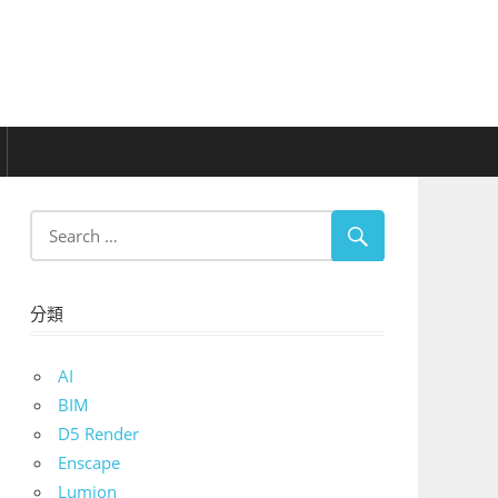
分類
AI
BIM
D5 Render
Enscape
Lumion