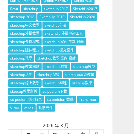
Lumion 常見問題
lumion常見問題
lumion教學
Revit
sketchup
sketchup 2017
SketchUp2017
sketchup 2018
SketchUp 2019
SketchUp 2020
sketchup中文教學
sketchup外掛
sketchup外掛教學
SketchUp 外掛渲染工具
sketchup外掛程式
sketchup 室內 設計 教學
sketchup延伸程式
sketchup擴充套件
sketchup教學
sketchup教學 室內 設計
sketchup教學網站
sketchup 材質
sketchup模型
sketchup活動
sketchup渲染
sketchup渲染教學
sketchup線上教學
sketchup課程
sketcup教學
sketcup教學影片
su podium下載
su podium渲染效果
su poduium教學
Transmutr
V-ray
veras
動態元件
2026 年 8 月