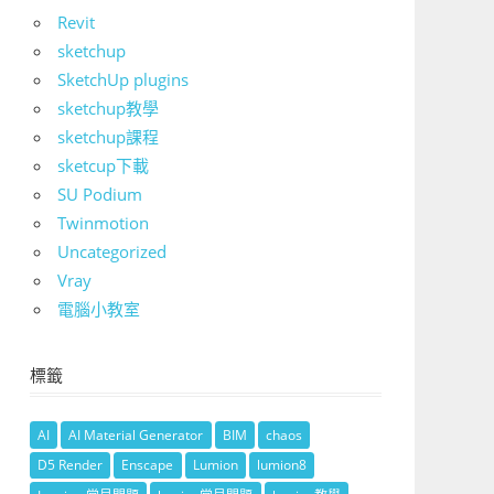
Revit
sketchup
SketchUp plugins
sketchup教學
sketchup課程
sketcup下載
SU Podium
Twinmotion
Uncategorized
Vray
電腦小教室
標籤
AI
AI Material Generator
BIM
chaos
D5 Render
Enscape
Lumion
lumion8