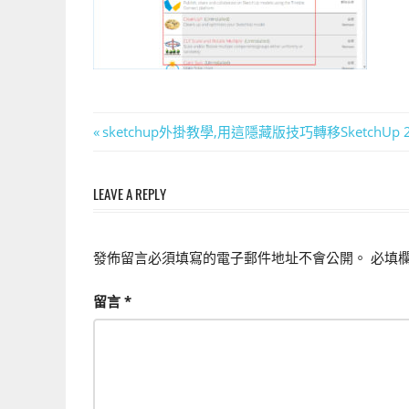
上
手
的
3D
軟
文
體
Previous
sketchup外掛教學,用這隱藏版技巧轉移SketchUp
Post:
章
LEAVE A REPLY
導
覽
發佈留言必須填寫的電子郵件地址不會公開。
必填
留言
*