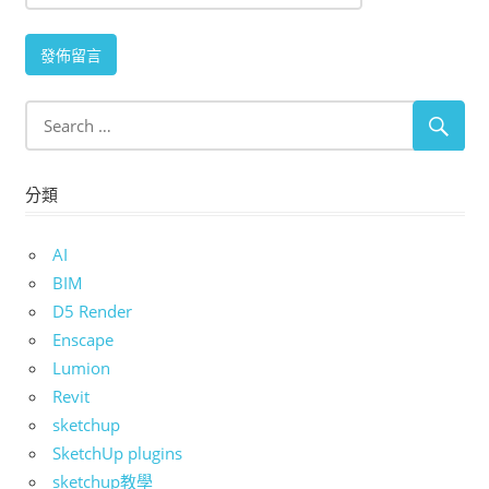
分類
AI
BIM
D5 Render
Enscape
Lumion
Revit
sketchup
SketchUp plugins
sketchup教學