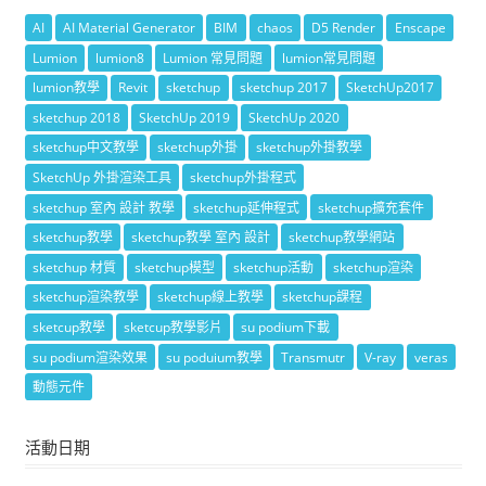
AI
AI Material Generator
BIM
chaos
D5 Render
Enscape
Lumion
lumion8
Lumion 常見問題
lumion常見問題
lumion教學
Revit
sketchup
sketchup 2017
SketchUp2017
sketchup 2018
SketchUp 2019
SketchUp 2020
sketchup中文教學
sketchup外掛
sketchup外掛教學
SketchUp 外掛渲染工具
sketchup外掛程式
sketchup 室內 設計 教學
sketchup延伸程式
sketchup擴充套件
sketchup教學
sketchup教學 室內 設計
sketchup教學網站
sketchup 材質
sketchup模型
sketchup活動
sketchup渲染
sketchup渲染教學
sketchup線上教學
sketchup課程
sketcup教學
sketcup教學影片
su podium下載
su podium渲染效果
su poduium教學
Transmutr
V-ray
veras
動態元件
活動日期