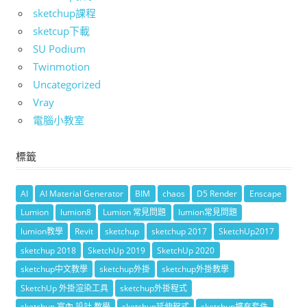
sketchup課程
sketcup下載
SU Podium
Twinmotion
Uncategorized
Vray
電腦小教室
標籤
AI
AI Material Generator
BIM
chaos
D5 Render
Enscape
Lumion
lumion8
Lumion 常見問題
lumion常見問題
lumion教學
Revit
sketchup
sketchup 2017
SketchUp2017
sketchup 2018
SketchUp 2019
SketchUp 2020
sketchup中文教學
sketchup外掛
sketchup外掛教學
SketchUp 外掛渲染工具
sketchup外掛程式
sketchup 室內 設計 教學
sketchup延伸程式
sketchup擴充套件