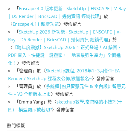
「
Enscape 4.0 版本更新 - SketchUp | ENSCAPE | V-Ray
| D5 Render | BricsCAD | 幾何資訊 經銷代理
」於
〈
Enscape 4.11 新增功能
〉發佈留言
「
SketchUp 2026 新功能 - SketchUp | ENSCAPE | V-
Ray | D5 Render | BricsCAD | 幾何資訊 經銷代理
」於
〈
【跨年度震撼】SketchUp 2026.1 正式登場！AI 繪圖、
PDF 直入、快捷鍵一鍵搬家，「地表最強生產力」全面進
化！
〉發佈留言
「
管理員
」於〈
SketchUp課程, 2018年1~3月份THEA
Render / SketchUp 課程表公佈,歡迎報名~
〉發佈留言
「
管理員
」於〈
系統櫃|廚具智慧元件 & 室內設計智慧元
件 – V3 全新版本上市
〉發佈留言
「
Emma Yang
」於〈
sketchup教學,常忽略的小技巧(十
四) – 模型顯示被裁切?
〉發佈留言
熱門標籤