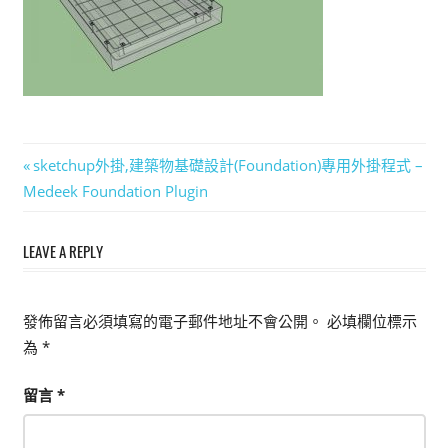
能
上
手
的
3D
軟
文
Previous
sketchup外掛,建築物基礎設計(Foundation)專用外掛程式 –
體
Post:
Medeek Foundation Plugin
章
導
LEAVE A REPLY
覽
發佈留言必須填寫的電子郵件地址不會公開。
必填欄位標示
為
*
留言
*