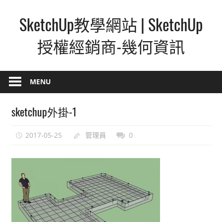
Skip
SketchUp教學網站 | SketchUp
to
content
授權經銷商-幾何資訊
SketchUp
–
MENU
最
直
sketchup外掛-1
覺
的
2017-05-25
管理員
0
設
計
方
式,
人
人
都