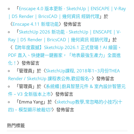
「
Enscape 4.0 版本更新 - SketchUp | ENSCAPE | V-Ray
| D5 Render | BricsCAD | 幾何資訊 經銷代理
」於
〈
Enscape 4.11 新增功能
〉發佈留言
「
SketchUp 2026 新功能 - SketchUp | ENSCAPE | V-
Ray | D5 Render | BricsCAD | 幾何資訊 經銷代理
」於
〈
【跨年度震撼】SketchUp 2026.1 正式登場！AI 繪圖、
PDF 直入、快捷鍵一鍵搬家，「地表最強生產力」全面進
化！
〉發佈留言
「
管理員
」於〈
SketchUp課程, 2018年1~3月份THEA
Render / SketchUp 課程表公佈,歡迎報名~
〉發佈留言
「
管理員
」於〈
系統櫃|廚具智慧元件 & 室內設計智慧元
件 – V3 全新版本上市
〉發佈留言
「
Emma Yang
」於〈
sketchup教學,常忽略的小技巧(十
四) – 模型顯示被裁切?
〉發佈留言
熱門標籤