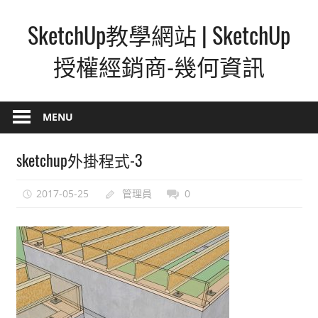
Skip
SketchUp教學網站 | SketchUp
to
content
授權經銷商-幾何資訊
SketchUp
–
MENU
最
直
sketchup外掛程式-3
覺
的
2017-05-25
管理員
0
設
計
方
式,
人
人
都