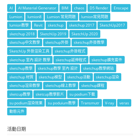
AI
AI Material Generator
BIM
chaos
D5 Render
Enscape
Lumion
lumion8
Lumion 常見問題
lumion常見問題
lumion教學
Revit
sketchup
sketchup 2017
SketchUp2017
sketchup 2018
SketchUp 2019
SketchUp 2020
sketchup中文教學
sketchup外掛
sketchup外掛教學
SketchUp 外掛渲染工具
sketchup外掛程式
sketchup 室內 設計 教學
sketchup延伸程式
sketchup擴充套件
sketchup教學
sketchup教學 室內 設計
sketchup教學網站
sketchup 材質
sketchup模型
sketchup活動
sketchup渲染
sketchup渲染教學
sketchup線上教學
sketchup課程
sketcup教學
sketcup教學影片
su podium下載
su podium渲染效果
su poduium教學
Transmutr
V-ray
veras
動態元件
活動日期