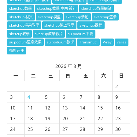
sketchup教學
sketchup教學 室內 設計
sketchup教學網站
sketchup 材質
sketchup模型
sketchup活動
sketchup渲染
sketchup渲染教學
sketchup線上教學
sketchup課程
sketcup教學
sketcup教學影片
su podium下載
su podium渲染效果
su poduium教學
Transmutr
V-ray
veras
動態元件
2026 年 8 月
一
二
三
四
五
六
日
1
2
3
4
5
6
7
8
9
10
11
12
13
14
15
16
17
18
19
20
21
22
23
24
25
26
27
28
29
30