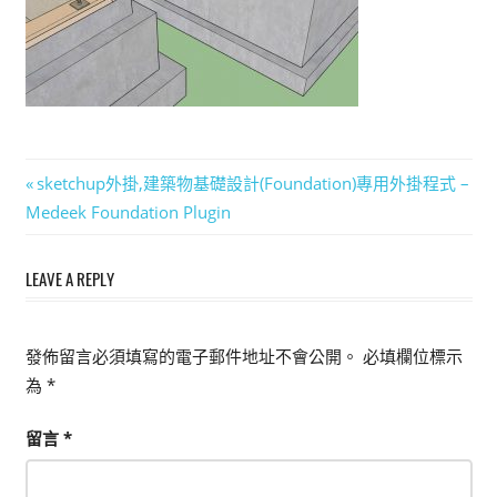
能
上
手
的
3D
軟
文
Previous
sketchup外掛,建築物基礎設計(Foundation)專用外掛程式 –
體
Post:
Medeek Foundation Plugin
章
導
LEAVE A REPLY
覽
發佈留言必須填寫的電子郵件地址不會公開。
必填欄位標示
為
*
留言
*