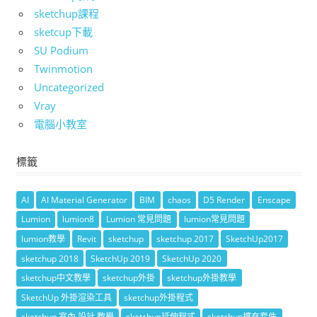
sketchup課程
sketcup下載
SU Podium
Twinmotion
Uncategorized
Vray
電腦小教室
標籤
AI
AI Material Generator
BIM
chaos
D5 Render
Enscape
Lumion
lumion8
Lumion 常見問題
lumion常見問題
lumion教學
Revit
sketchup
sketchup 2017
SketchUp2017
sketchup 2018
SketchUp 2019
SketchUp 2020
sketchup中文教學
sketchup外掛
sketchup外掛教學
SketchUp 外掛渲染工具
sketchup外掛程式
sketchup 室內 設計 教學
sketchup延伸程式
sketchup擴充套件