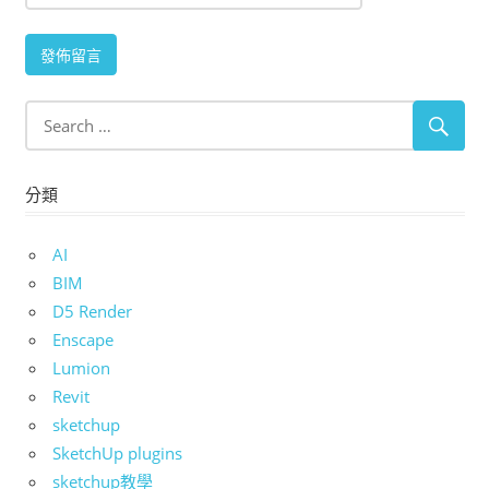
分類
AI
BIM
D5 Render
Enscape
Lumion
Revit
sketchup
SketchUp plugins
sketchup教學