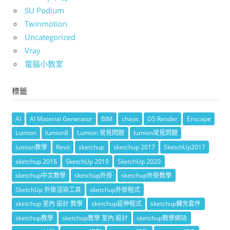
SU Podium
Twinmotion
Uncategorized
Vray
電腦小教室
標籤
AI
AI Material Generator
BIM
chaos
D5 Render
Enscape
Lumion
lumion8
Lumion 常見問題
lumion常見問題
lumion教學
Revit
sketchup
sketchup 2017
SketchUp2017
sketchup 2018
SketchUp 2019
SketchUp 2020
sketchup中文教學
sketchup外掛
sketchup外掛教學
SketchUp 外掛渲染工具
sketchup外掛程式
sketchup 室內 設計 教學
sketchup延伸程式
sketchup擴充套件
sketchup教學
sketchup教學 室內 設計
sketchup教學網站