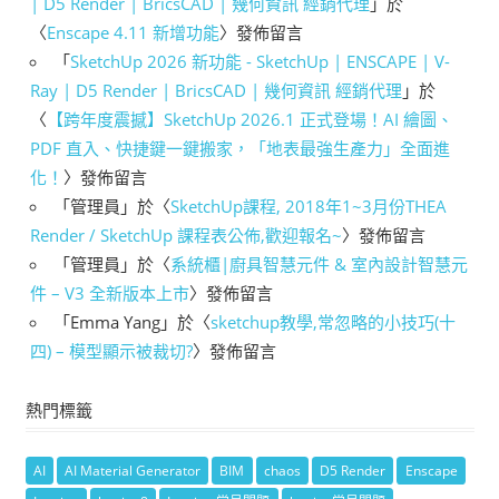
| D5 Render | BricsCAD | 幾何資訊 經銷代理
」於
〈
Enscape 4.11 新增功能
〉發佈留言
「
SketchUp 2026 新功能 - SketchUp | ENSCAPE | V-
Ray | D5 Render | BricsCAD | 幾何資訊 經銷代理
」於
〈
【跨年度震撼】SketchUp 2026.1 正式登場！AI 繪圖、
PDF 直入、快捷鍵一鍵搬家，「地表最強生產力」全面進
化！
〉發佈留言
「
管理員
」於〈
SketchUp課程, 2018年1~3月份THEA
Render / SketchUp 課程表公佈,歡迎報名~
〉發佈留言
「
管理員
」於〈
系統櫃|廚具智慧元件 & 室內設計智慧元
件 – V3 全新版本上市
〉發佈留言
「
Emma Yang
」於〈
sketchup教學,常忽略的小技巧(十
四) – 模型顯示被裁切?
〉發佈留言
熱門標籤
AI
AI Material Generator
BIM
chaos
D5 Render
Enscape