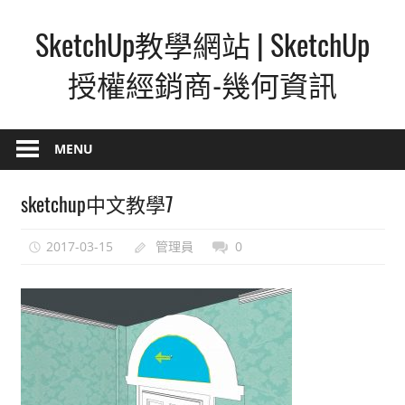
Skip
SketchUp教學網站 | SketchUp
to
content
授權經銷商-幾何資訊
SketchUp
–
MENU
最
直
sketchup中文教學7
覺
的
2017-03-15
管理員
0
設
計
方
式,
人
人
都