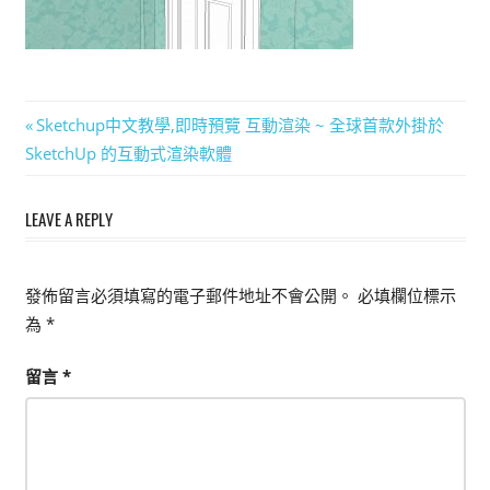
能
上
手
的
文
Previous
Sketchup中文教學,即時預覽 互動渲染 ~ 全球首款外掛於
3D
Post:
SketchUp 的互動式渲染軟體
章
軟
體
導
LEAVE A REPLY
覽
發佈留言必須填寫的電子郵件地址不會公開。
必填欄位標示
為
*
留言
*