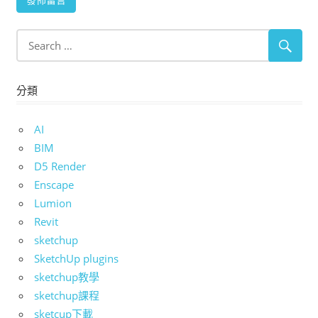
分類
AI
BIM
D5 Render
Enscape
Lumion
Revit
sketchup
SketchUp plugins
sketchup教學
sketchup課程
sketcup下載