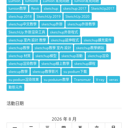
Lumion
lumion8
Lumion 常見問題
lumion常見問題
lumion教學
Revit
sketchup
sketchup 2017
SketchUp2017
sketchup 2018
SketchUp 2019
SketchUp 2020
sketchup中文教學
sketchup外掛
sketchup外掛教學
SketchUp 外掛渲染工具
sketchup外掛程式
sketchup 室內 設計 教學
sketchup延伸程式
sketchup擴充套件
sketchup教學
sketchup教學 室內 設計
sketchup教學網站
sketchup 材質
sketchup模型
sketchup活動
sketchup渲染
sketchup渲染教學
sketchup線上教學
sketchup課程
sketcup教學
sketcup教學影片
su podium下載
su podium渲染效果
su poduium教學
Transmutr
V-ray
veras
動態元件
活動日期
2026 年 8 月
一
二
三
四
五
六
日