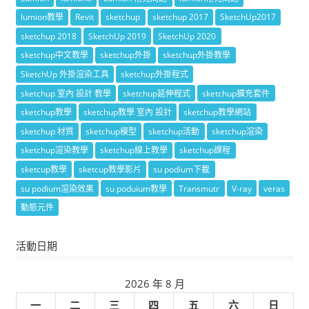
lumion教學
Revit
sketchup
sketchup 2017
SketchUp2017
sketchup 2018
SketchUp 2019
SketchUp 2020
sketchup中文教學
sketchup外掛
sketchup外掛教學
SketchUp 外掛渲染工具
sketchup外掛程式
sketchup 室內 設計 教學
sketchup延伸程式
sketchup擴充套件
sketchup教學
sketchup教學 室內 設計
sketchup教學網站
sketchup 材質
sketchup模型
sketchup活動
sketchup渲染
sketchup渲染教學
sketchup線上教學
sketchup課程
sketcup教學
sketcup教學影片
su podium下載
su podium渲染效果
su poduium教學
Transmutr
V-ray
veras
動態元件
活動日期
2026 年 8 月
一
二
三
四
五
六
日