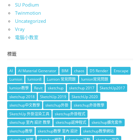
SU Podium
Twinmotion
Uncategorized
Vray
電腦小教室
標籤
AI
AI Material Generator
BIM
chaos
D5 Render
Enscape
Lumion
lumion8
Lumion 常見問題
lumion常見問題
lumion教學
Revit
sketchup
sketchup 2017
SketchUp2017
sketchup 2018
SketchUp 2019
SketchUp 2020
sketchup中文教學
sketchup外掛
sketchup外掛教學
SketchUp 外掛渲染工具
sketchup外掛程式
sketchup 室內 設計 教學
sketchup延伸程式
sketchup擴充套件
sketchup教學
sketchup教學 室內 設計
sketchup教學網站
sketchup 材質
sketchup模型
sketchup活動
sketchup渲染