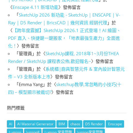
〈
Enscape 4.11 新增功能
〉發佈留言
「
SketchUp 2026 新功能 - SketchUp | ENSCAPE | V-
Ray | D5 Render | BricsCAD | 幾何資訊 經銷代理
」於
〈
【跨年度震撼】SketchUp 2026.1 正式登場！AI 繪圖、
PDF 直入、快捷鍵一鍵搬家，「地表最強生產力」全面進
化！
〉發佈留言
「
管理員
」於〈
SketchUp課程, 2018年1~3月份THEA
Render / SketchUp 課程表公佈,歡迎報名~
〉發佈留言
「
管理員
」於〈
系統櫃|廚具智慧元件 & 室內設計智慧元
件 – V3 全新版本上市
〉發佈留言
「
Emma Yang
」於〈
sketchup教學,常忽略的小技巧(十
四) – 模型顯示被裁切?
〉發佈留言
熱門標籤
AI
AI Material Generator
BIM
chaos
D5 Render
Enscape
Lumion
lumion8
Lumion 常見問題
lumion常見問題