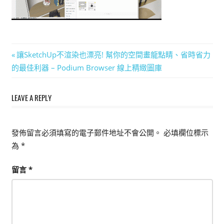
能
上
手
的
文
Previous
讓SketchUp不渲染也漂亮! 幫你的空間畫龍點睛、省時省力
3D
Post:
的最佳利器 – Podium Browser 線上精緻圖庫
章
軟
體
導
LEAVE A REPLY
覽
發佈留言必須填寫的電子郵件地址不會公開。
必填欄位標示
為
*
留言
*