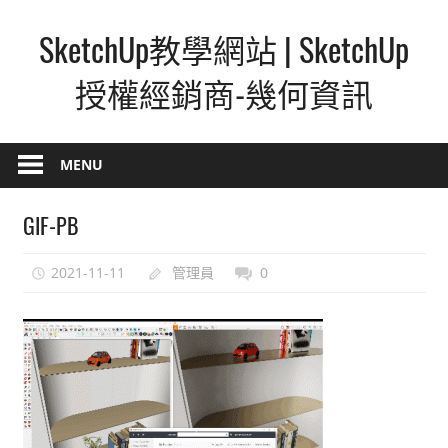
Skip
SketchUp教學網站 | SketchUp
to
content
授權經銷商-幾何資訊
SketchUp
–
MENU
最
直
GIF-PB
覺
的
2021-11-11
管理員
0
設
計
方
式,
人
人
都