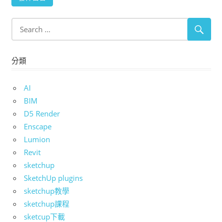
分類
AI
BIM
D5 Render
Enscape
Lumion
Revit
sketchup
SketchUp plugins
sketchup教學
sketchup課程
sketcup下載