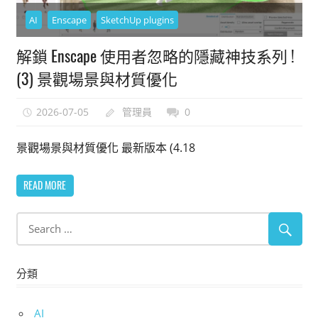
能
AI
Enscape
SketchUp plugins
上
解鎖 Enscape 使用者忽略的隱藏神技系列 !
手
的
(3) 景觀場景與材質優化
3D
軟
2026-07-05
管理員
0
體
景觀場景與材質優化 最新版本 (4.18
READ MORE
分類
AI