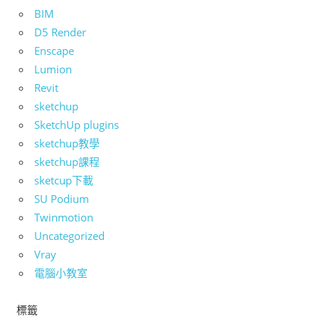
BIM
D5 Render
Enscape
Lumion
Revit
sketchup
SketchUp plugins
sketchup教學
sketchup課程
sketcup下載
SU Podium
Twinmotion
Uncategorized
Vray
電腦小教室
標籤