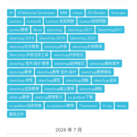
AI
AI Material Generator
BIM
chaos
D5 Render
Enscape
Lumion
lumion8
Lumion 常見問題
lumion常見問題
lumion教學
Revit
sketchup
sketchup 2017
SketchUp2017
sketchup 2018
SketchUp 2019
SketchUp 2020
sketchup中文教學
sketchup外掛
sketchup外掛教學
SketchUp 外掛渲染工具
sketchup外掛程式
sketchup 室內 設計 教學
sketchup延伸程式
sketchup擴充套件
sketchup教學
sketchup教學 室內 設計
sketchup教學網站
sketchup 材質
sketchup模型
sketchup活動
sketchup渲染
sketchup渲染教學
sketchup線上教學
sketchup課程
sketcup教學
sketcup教學影片
su podium下載
su podium渲染效果
su poduium教學
Transmutr
V-ray
veras
動態元件
2026 年 7 月