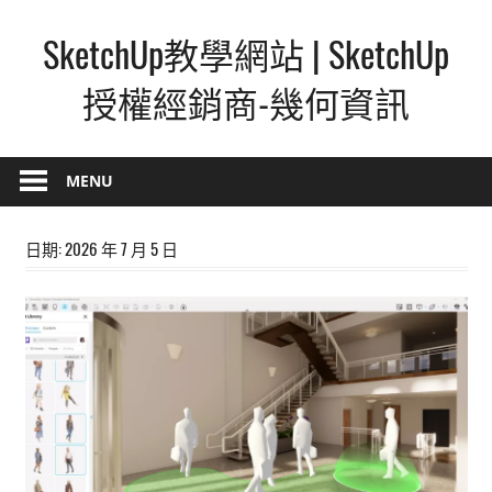
Skip
SketchUp教學網站 | SketchUp
to
content
授權經銷商-幾何資訊
SketchUp
–
MENU
最
直
日期:
2026 年 7 月 5 日
覺
的
設
計
方
式,
人
人
都