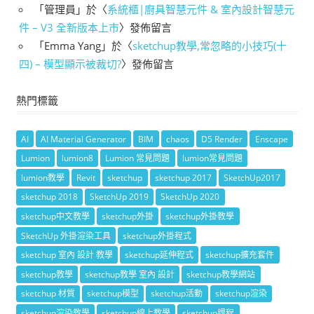
「
管理員
」於〈
系統櫃|廚具智慧元件 & 室內設計智慧元
件 – V3 全新版本上市
〉發佈留言
「
Emma Yang
」於〈
sketchup教學,常忽略的小技巧(十
四) – 模型顯示被裁切?
〉發佈留言
熱門標籤
AI
AI Material Generator
BIM
chaos
D5 Render
Enscape
Lumion
lumion8
Lumion 常見問題
lumion常見問題
lumion教學
Revit
sketchup
sketchup 2017
SketchUp2017
sketchup 2018
SketchUp 2019
SketchUp 2020
sketchup中文教學
sketchup外掛
sketchup外掛教學
SketchUp 外掛渲染工具
sketchup外掛程式
sketchup 室內 設計 教學
sketchup延伸程式
sketchup擴充套件
sketchup教學
sketchup教學 室內 設計
sketchup教學網站
sketchup 材質
sketchup模型
sketchup活動
sketchup渲染
sketchup渲染教學
sketchup線上教學
sketchup課程