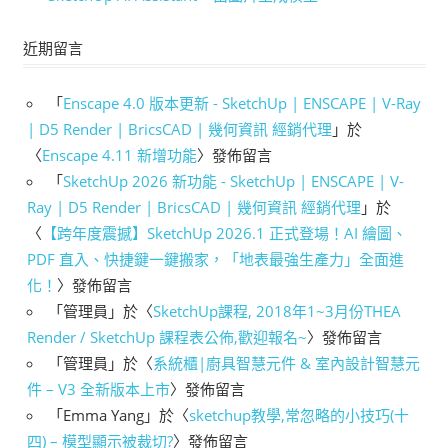
近期留言
「
Enscape 4.0 版本更新 - SketchUp | ENSCAPE | V-Ray
| D5 Render | BricsCAD | 幾何資訊 經銷代理
」於
〈
Enscape 4.11 新增功能
〉發佈留言
「
SketchUp 2026 新功能 - SketchUp | ENSCAPE | V-
Ray | D5 Render | BricsCAD | 幾何資訊 經銷代理
」於
〈
【跨年度震撼】SketchUp 2026.1 正式登場！AI 繪圖、
PDF 直入、快捷鍵一鍵搬家，「地表最強生產力」全面進
化！
〉發佈留言
「
管理員
」於〈
SketchUp課程, 2018年1~3月份THEA
Render / SketchUp 課程表公佈,歡迎報名~
〉發佈留言
「
管理員
」於〈
系統櫃|廚具智慧元件 & 室內設計智慧元
件 – V3 全新版本上市
〉發佈留言
「
Emma Yang
」於〈
sketchup教學,常忽略的小技巧(十
四) – 模型顯示被裁切?
〉發佈留言