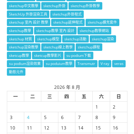
sketchup中文教學
sketchup外掛
sketchup外掛教學
SketchUp 外掛渲染工具
sketchup外掛程式
sketchup 室內 設計 教學
sketchup延伸程式
sketchup擴充套件
sketchup教學
sketchup教學 室內 設計
sketchup教學網站
sketchup 材質
sketchup模型
sketchup活動
sketchup渲染
sketchup渲染教學
sketchup線上教學
sketchup課程
sketcup教學
sketcup教學影片
su podium下載
su podium渲染效果
su poduium教學
Transmutr
V-ray
veras
動態元件
2026 年 8 月
一
二
三
四
五
六
日
1
2
3
4
5
6
7
8
9
10
11
12
13
14
15
16