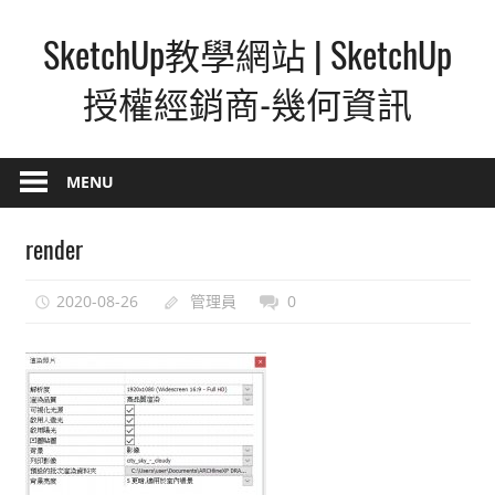
Skip
SketchUp教學網站 | SketchUp
to
content
授權經銷商-幾何資訊
SketchUp
–
MENU
最
直
render
覺
的
2020-08-26
管理員
0
設
計
方
式,
人
人
都