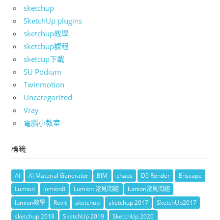
sketchup
SketchUp plugins
sketchup教學
sketchup課程
sketcup下載
SU Podium
Twinmotion
Uncategorized
Vray
電腦小教室
標籤
AI
AI Material Generator
BIM
chaos
D5 Render
Enscape
Lumion
lumion8
Lumion 常見問題
lumion常見問題
lumion教學
Revit
sketchup
sketchup 2017
SketchUp2017
sketchup 2018
SketchUp 2019
SketchUp 2020