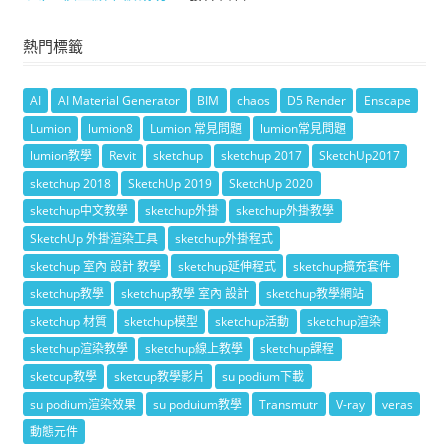
熱門標籤
AI
AI Material Generator
BIM
chaos
D5 Render
Enscape
Lumion
lumion8
Lumion 常見問題
lumion常見問題
lumion教學
Revit
sketchup
sketchup 2017
SketchUp2017
sketchup 2018
SketchUp 2019
SketchUp 2020
sketchup中文教學
sketchup外掛
sketchup外掛教學
SketchUp 外掛渲染工具
sketchup外掛程式
sketchup 室內 設計 教學
sketchup延伸程式
sketchup擴充套件
sketchup教學
sketchup教學 室內 設計
sketchup教學網站
sketchup 材質
sketchup模型
sketchup活動
sketchup渲染
sketchup渲染教學
sketchup線上教學
sketchup課程
sketcup教學
sketcup教學影片
su podium下載
su podium渲染效果
su poduium教學
Transmutr
V-ray
veras
動態元件