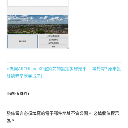
能
上
手
的
3D
軟
體
文
Previous
為何ARCHLine.XP渲染前的設定步驟幾乎…..等於零? 原來設
Post:
計過程早就完成了!
章
導
LEAVE A REPLY
覽
發佈留言必須填寫的電子郵件地址不會公開。
必填欄位標示
為
*