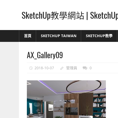
Skip
to
SketchUp教學網站 | Ske
content
SketchUp
–
首頁
SKETCHUP TAIWAN
SKETCHUP教學
最
直
AX_Gallery09
覺
的
設
2018-10-07
管理員
0
計
方
式,
人
人
都
能