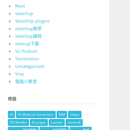
Revit
sketchup
SketchUp plugins
sketchup教學
sketchup課程
sketcup下載
SU Podium
Twinmotion
Uncategorized
Vray
電腦小教室
標籤
AI
AI Material Generator
BIM
chaos
D5 Render
Enscape
Lumion
lumion8