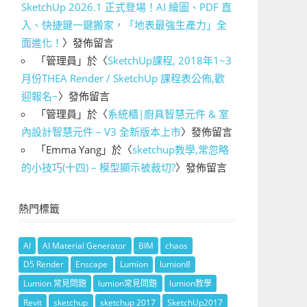
SketchUp 2026.1 正式登場！AI 繪圖、PDF 直
入、快捷鍵一鍵搬家，「地表最強生產力」全
面進化！
〉發佈留言
「
管理員
」於〈
SketchUp課程, 2018年1~3
月份THEA Render / SketchUp 課程表公佈,歡
迎報名~
〉發佈留言
「
管理員
」於〈
系統櫃|廚具智慧元件 & 室
內設計智慧元件 – V3 全新版本上市
〉發佈留言
「
Emma Yang
」於〈
sketchup教學,常忽略
的小技巧(十四) – 模型顯示被裁切?
〉發佈留言
熱門標籤
AI
AI Material Generator
BIM
chaos
D5 Render
Enscape
Lumion
lumion8
Lumion 常見問題
lumion常見問題
lumion教學
Revit
sketchup
sketchup 2017
SketchUp2017