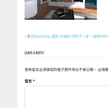
上
手
的
3D
軟
體
文
Previous
整合SketchUp, 提升3D設計力的下一步 – 迎向ARCHL
Post:
章
LEAVE A REPLY
導
覽
發佈留言必須填寫的電子郵件地址不會公開。
必填
留言
*