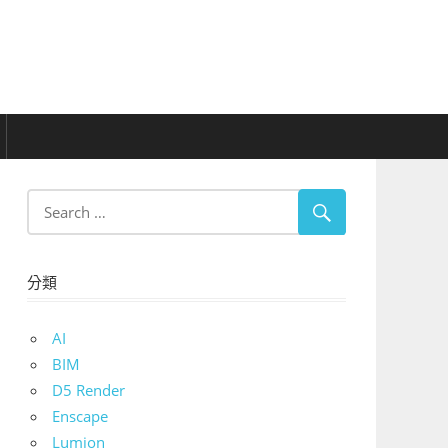
分類
AI
BIM
D5 Render
Enscape
Lumion