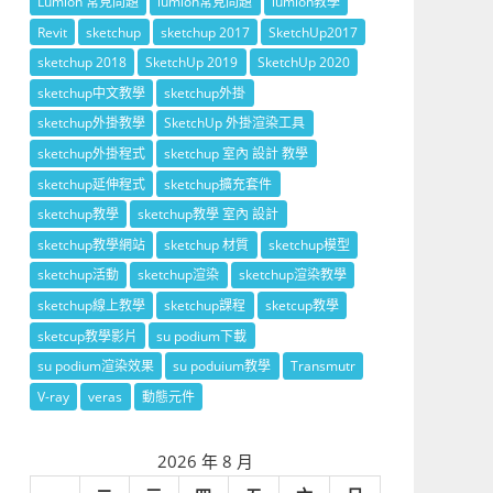
Lumion 常見問題
lumion常見問題
lumion教學
Revit
sketchup
sketchup 2017
SketchUp2017
sketchup 2018
SketchUp 2019
SketchUp 2020
sketchup中文教學
sketchup外掛
sketchup外掛教學
SketchUp 外掛渲染工具
sketchup外掛程式
sketchup 室內 設計 教學
sketchup延伸程式
sketchup擴充套件
sketchup教學
sketchup教學 室內 設計
sketchup教學網站
sketchup 材質
sketchup模型
sketchup活動
sketchup渲染
sketchup渲染教學
sketchup線上教學
sketchup課程
sketcup教學
sketcup教學影片
su podium下載
su podium渲染效果
su poduium教學
Transmutr
V-ray
veras
動態元件
2026 年 8 月