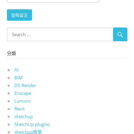
分類
AI
BIM
D5 Render
Enscape
Lumion
Revit
sketchup
SketchUp plugins
sketchup教學