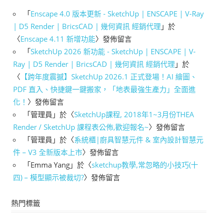
「
Enscape 4.0 版本更新 - SketchUp | ENSCAPE | V-Ray
| D5 Render | BricsCAD | 幾何資訊 經銷代理
」於
〈
Enscape 4.11 新增功能
〉發佈留言
「
SketchUp 2026 新功能 - SketchUp | ENSCAPE | V-
Ray | D5 Render | BricsCAD | 幾何資訊 經銷代理
」於
〈
【跨年度震撼】SketchUp 2026.1 正式登場！AI 繪圖、
PDF 直入、快捷鍵一鍵搬家，「地表最強生產力」全面進
化！
〉發佈留言
「
管理員
」於〈
SketchUp課程, 2018年1~3月份THEA
Render / SketchUp 課程表公佈,歡迎報名~
〉發佈留言
「
管理員
」於〈
系統櫃|廚具智慧元件 & 室內設計智慧元
件 – V3 全新版本上市
〉發佈留言
「
Emma Yang
」於〈
sketchup教學,常忽略的小技巧(十
四) – 模型顯示被裁切?
〉發佈留言
熱門標籤