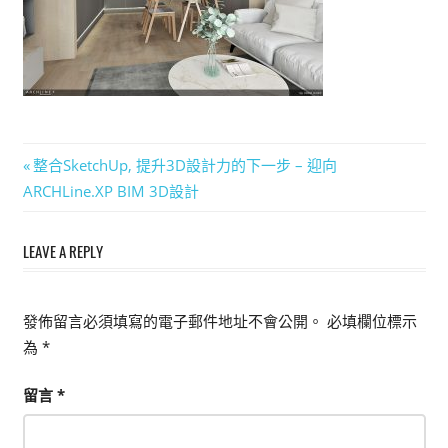
能
上
手
的
3D
軟
文
Previous
整合SketchUp, 提升3D設計力的下一步 – 迎向
體
Post:
ARCHLine.XP BIM 3D設計
章
導
LEAVE A REPLY
覽
發佈留言必須填寫的電子郵件地址不會公開。
必填欄位標示
為
*
留言
*