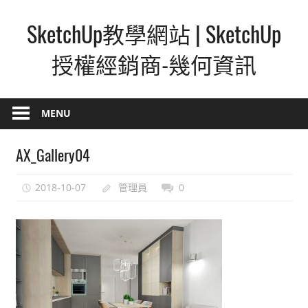
Skip
SketchUp教學網站 | SketchUp
to
content
授權經銷商-幾何資訊
SketchUp
–
MENU
最
直
AX_Gallery04
覺
的
2018-10-07
管理員
0
設
計
方
式,
人
人
都