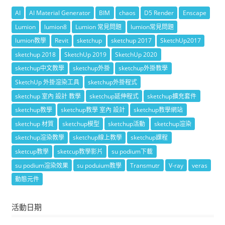
AI
AI Material Generator
BIM
chaos
D5 Render
Enscape
Lumion
lumion8
Lumion 常見問題
lumion常見問題
lumion教學
Revit
sketchup
sketchup 2017
SketchUp2017
sketchup 2018
SketchUp 2019
SketchUp 2020
sketchup中文教學
sketchup外掛
sketchup外掛教學
SketchUp 外掛渲染工具
sketchup外掛程式
sketchup 室內 設計 教學
sketchup延伸程式
sketchup擴充套件
sketchup教學
sketchup教學 室內 設計
sketchup教學網站
sketchup 材質
sketchup模型
sketchup活動
sketchup渲染
sketchup渲染教學
sketchup線上教學
sketchup課程
sketcup教學
sketcup教學影片
su podium下載
su podium渲染效果
su poduium教學
Transmutr
V-ray
veras
動態元件
活動日期