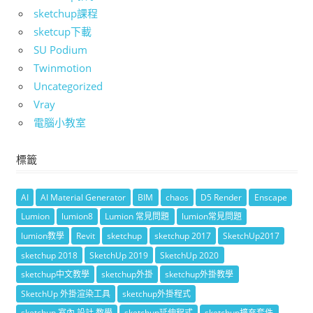
sketchup課程
sketcup下載
SU Podium
Twinmotion
Uncategorized
Vray
電腦小教室
標籤
AI
AI Material Generator
BIM
chaos
D5 Render
Enscape
Lumion
lumion8
Lumion 常見問題
lumion常見問題
lumion教學
Revit
sketchup
sketchup 2017
SketchUp2017
sketchup 2018
SketchUp 2019
SketchUp 2020
sketchup中文教學
sketchup外掛
sketchup外掛教學
SketchUp 外掛渲染工具
sketchup外掛程式
sketchup 室內 設計 教學
sketchup延伸程式
sketchup擴充套件