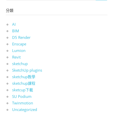
分類
AI
BIM
D5 Render
Enscape
Lumion
Revit
sketchup
SketchUp plugins
sketchup教學
sketchup課程
sketcup下載
SU Podium
Twinmotion
Uncategorized