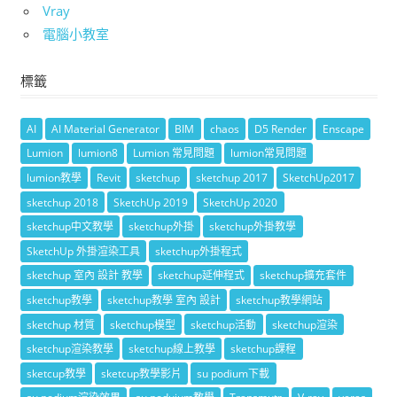
Vray
電腦小教室
標籤
AI
AI Material Generator
BIM
chaos
D5 Render
Enscape
Lumion
lumion8
Lumion 常見問題
lumion常見問題
lumion教學
Revit
sketchup
sketchup 2017
SketchUp2017
sketchup 2018
SketchUp 2019
SketchUp 2020
sketchup中文教學
sketchup外掛
sketchup外掛教學
SketchUp 外掛渲染工具
sketchup外掛程式
sketchup 室內 設計 教學
sketchup延伸程式
sketchup擴充套件
sketchup教學
sketchup教學 室內 設計
sketchup教學網站
sketchup 材質
sketchup模型
sketchup活動
sketchup渲染
sketchup渲染教學
sketchup線上教學
sketchup課程
sketcup教學
sketcup教學影片
su podium下載