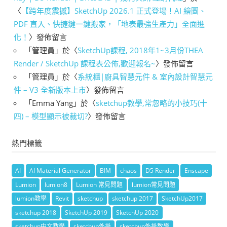
〈
【跨年度震撼】SketchUp 2026.1 正式登場！AI 繪圖、
PDF 直入、快捷鍵一鍵搬家，「地表最強生產力」全面進
化！
〉發佈留言
「
管理員
」於〈
SketchUp課程, 2018年1~3月份THEA
Render / SketchUp 課程表公佈,歡迎報名~
〉發佈留言
「
管理員
」於〈
系統櫃|廚具智慧元件 & 室內設計智慧元
件 – V3 全新版本上市
〉發佈留言
「
Emma Yang
」於〈
sketchup教學,常忽略的小技巧(十
四) – 模型顯示被裁切?
〉發佈留言
熱門標籤
AI
AI Material Generator
BIM
chaos
D5 Render
Enscape
Lumion
lumion8
Lumion 常見問題
lumion常見問題
lumion教學
Revit
sketchup
sketchup 2017
SketchUp2017
sketchup 2018
SketchUp 2019
SketchUp 2020
sketchup中文教學
sketchup外掛
sketchup外掛教學