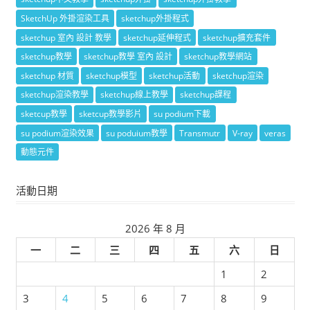
SketchUp 外掛渲染工具
sketchup外掛程式
sketchup 室內 設計 教學
sketchup延伸程式
sketchup擴充套件
sketchup教學
sketchup教學 室內 設計
sketchup教學網站
sketchup 材質
sketchup模型
sketchup活動
sketchup渲染
sketchup渲染教學
sketchup線上教學
sketchup課程
sketcup教學
sketcup教學影片
su podium下載
su podium渲染效果
su poduium教學
Transmutr
V-ray
veras
動態元件
活動日期
2026 年 8 月
一
二
三
四
五
六
日
1
2
3
4
5
6
7
8
9