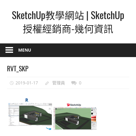
Skip
SketchUp教學網站 | SketchUp
to
content
授權經銷商-幾何資訊
SketchUp
–
MENU
最
直
RVT_SKP
覺
的
2019-01-17
管理員
0
設
計
方
式,
人
人
都