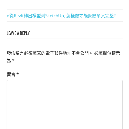
能
上
文
Previous
從Revit轉出模型到SketchUp, 怎樣做才能既簡單又完整?
手
Post:
章
的
LEAVE A REPLY
3D
導
軟
覽
體
發佈留言必須填寫的電子郵件地址不會公開。
必填欄位標示
為
*
留言
*