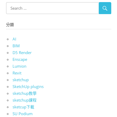
分類
AI
BIM
D5 Render
Enscape
Lumion
Revit
sketchup
SketchUp plugins
sketchup教學
sketchup課程
sketcup下載
SU Podium