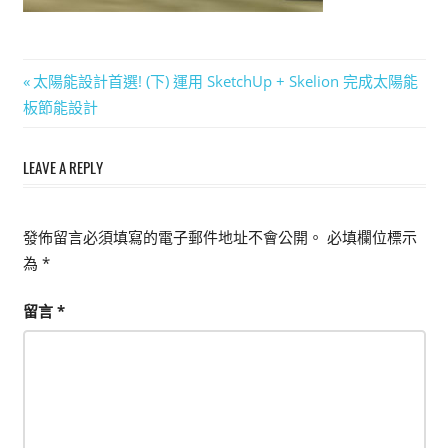
能
上
手
文
Previous
太陽能設計首選! (下) 運用 SketchUp + Skelion 完成太陽能
的
Post:
板節能設計
章
3D
軟
導
LEAVE A REPLY
體
覽
發佈留言必須填寫的電子郵件地址不會公開。
必填欄位標示
為
*
留言
*