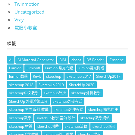
Twinmotion
Uncategorized
Vray
電腦小教室
標籤
AI
AI Material Generator
BIM
chaos
D5 Render
Enscape
Lumion
lumion8
Lumion 常見問題
lumion常見問題
lumion教學
Revit
sketchup
sketchup 2017
SketchUp2017
sketchup 2018
SketchUp 2019
SketchUp 2020
sketchup中文教學
sketchup外掛
sketchup外掛教學
SketchUp 外掛渲染工具
sketchup外掛程式
sketchup 室內 設計 教學
sketchup延伸程式
sketchup擴充套件
sketchup教學
sketchup教學 室內 設計
sketchup教學網站
sketchup 材質
sketchup模型
sketchup活動
sketchup渲染
sketchup渲染教學
sketchup線上教學
sketchup課程