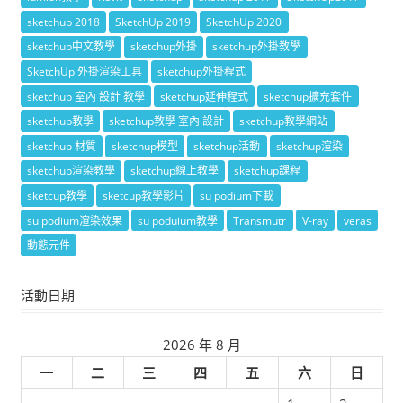
sketchup 2018
SketchUp 2019
SketchUp 2020
sketchup中文教學
sketchup外掛
sketchup外掛教學
SketchUp 外掛渲染工具
sketchup外掛程式
sketchup 室內 設計 教學
sketchup延伸程式
sketchup擴充套件
sketchup教學
sketchup教學 室內 設計
sketchup教學網站
sketchup 材質
sketchup模型
sketchup活動
sketchup渲染
sketchup渲染教學
sketchup線上教學
sketchup課程
sketcup教學
sketcup教學影片
su podium下載
su podium渲染效果
su poduium教學
Transmutr
V-ray
veras
動態元件
活動日期
2026 年 8 月
一
二
三
四
五
六
日