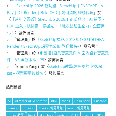
「
SketchUp 2026 新功能 - SketchUp | ENSCAPE | V-
Ray | D5 Render | BricsCAD | 幾何資訊 經銷代理
」於
〈
【跨年度震撼】SketchUp 2026.1 正式登場！AI 繪圖、
PDF 直入、快捷鍵一鍵搬家，「地表最強生產力」全面進
化！
〉發佈留言
「
管理員
」於〈
SketchUp課程, 2018年1~3月份THEA
Render / SketchUp 課程表公佈,歡迎報名~
〉發佈留言
「
管理員
」於〈
系統櫃|廚具智慧元件 & 室內設計智慧元
件 – V3 全新版本上市
〉發佈留言
「
Emma Yang
」於〈
sketchup教學,常忽略的小技巧(十
四) – 模型顯示被裁切?
〉發佈留言
熱門標籤
AI
AI Material Generator
BIM
chaos
D5 Render
Enscape
Lumion
lumion8
Lumion 常見問題
lumion常見問題
lumion教學
Revit
sketchup
sketchup 2017
SketchUp2017