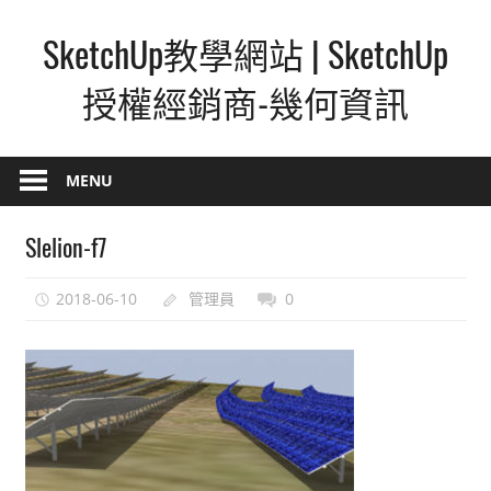
Skip
SketchUp教學網站 | SketchUp
to
content
授權經銷商-幾何資訊
SketchUp
–
MENU
最
直
Slelion-f7
覺
的
2018-06-10
管理員
0
設
計
方
式,
人
人
都