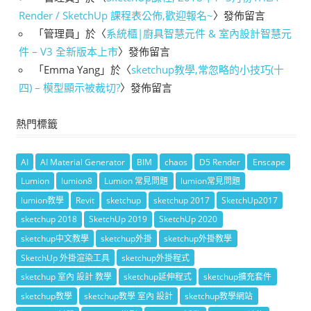
Render / SketchUp 課程表公佈,歡迎報名~
〉發佈留言
「
管理員
」於〈
系統櫃|廚具智慧元件 & 室內設計智慧元
件 – V3 全新版本上市
〉發佈留言
「
Emma Yang
」於〈
sketchup教學,常忽略的小技巧(十
四) – 模型顯示被裁切?
〉發佈留言
熱門標籤
AI
AI Material Generator
BIM
chaos
D5 Render
Enscape
Lumion
lumion8
Lumion 常見問題
lumion常見問題
lumion教學
Revit
sketchup
sketchup 2017
SketchUp2017
sketchup 2018
SketchUp 2019
SketchUp 2020
sketchup中文教學
sketchup外掛
sketchup外掛教學
SketchUp 外掛渲染工具
sketchup外掛程式
sketchup 室內 設計 教學
sketchup延伸程式
sketchup擴充套件
sketchup教學
sketchup教學 室內 設計
sketchup教學網站