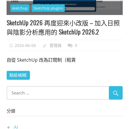
能
sketchup
SketchUp plugins
上
SketchUp 2026 再度迎來小改版 – 加入日照
手
的
與陰影分析應用的 SketchUp 2026.2
3D
軟
2026-06-06
管理員
0
體
自從 SketchUp 改為訂閱制（租賃
READ MORE
分類
AI