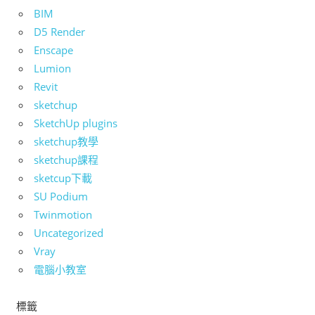
BIM
D5 Render
Enscape
Lumion
Revit
sketchup
SketchUp plugins
sketchup教學
sketchup課程
sketcup下載
SU Podium
Twinmotion
Uncategorized
Vray
電腦小教室
標籤