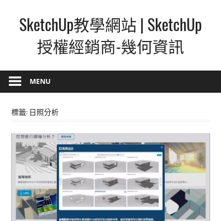
Skip
SketchUp教學網站 | SketchUp
to
content
授權經銷商-幾何資訊
SketchUp
–
MENU
最
直
標籤:
日照分析
覺
的
設
計
方
式,
人
人
都