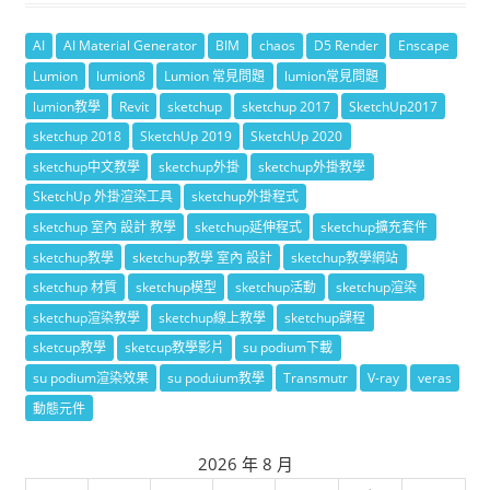
AI
AI Material Generator
BIM
chaos
D5 Render
Enscape
Lumion
lumion8
Lumion 常見問題
lumion常見問題
lumion教學
Revit
sketchup
sketchup 2017
SketchUp2017
sketchup 2018
SketchUp 2019
SketchUp 2020
sketchup中文教學
sketchup外掛
sketchup外掛教學
SketchUp 外掛渲染工具
sketchup外掛程式
sketchup 室內 設計 教學
sketchup延伸程式
sketchup擴充套件
sketchup教學
sketchup教學 室內 設計
sketchup教學網站
sketchup 材質
sketchup模型
sketchup活動
sketchup渲染
sketchup渲染教學
sketchup線上教學
sketchup課程
sketcup教學
sketcup教學影片
su podium下載
su podium渲染效果
su poduium教學
Transmutr
V-ray
veras
動態元件
2026 年 8 月