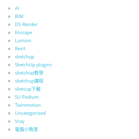
能
AI
上
BIM
手
D5 Render
的
Enscape
3D
Lumion
軟
Revit
體
sketchup
SketchUp plugins
sketchup教學
sketchup課程
sketcup下載
SU Podium
Twinmotion
Uncategorized
Vray
電腦小教室