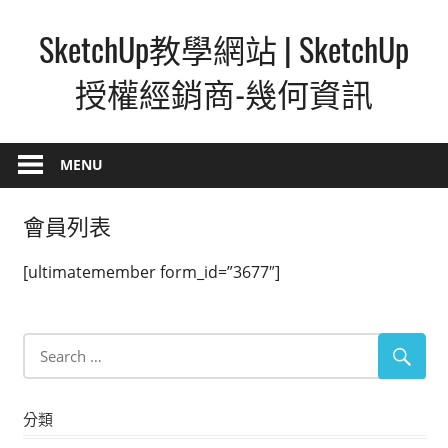
Skip
SketchUp教學網站 | SketchUp
to
content
授權經銷商-幾何資訊
SketchUp
–
MENU
最
直
會員列表
覺
的
[ultimatemember form_id=”3677″]
設
計
方
式,
人
分類
人
都