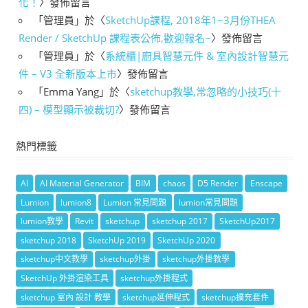
化！
〉發佈留言
「
管理員
」於〈
SketchUp課程, 2018年1~3月份THEA
Render / SketchUp 課程表公佈,歡迎報名~
〉發佈留言
「
管理員
」於〈
系統櫃|廚具智慧元件 & 室內設計智慧元
件 – V3 全新版本上市
〉發佈留言
「
Emma Yang
」於〈
sketchup教學,常忽略的小技巧(十
四) – 模型顯示被裁切?
〉發佈留言
熱門標籤
AI
AI Material Generator
BIM
chaos
D5 Render
Enscape
Lumion
lumion8
Lumion 常見問題
lumion常見問題
lumion教學
Revit
sketchup
sketchup 2017
SketchUp2017
sketchup 2018
SketchUp 2019
SketchUp 2020
sketchup中文教學
sketchup外掛
sketchup外掛教學
SketchUp 外掛渲染工具
sketchup外掛程式
sketchup 室內 設計 教學
sketchup延伸程式
sketchup擴充套件