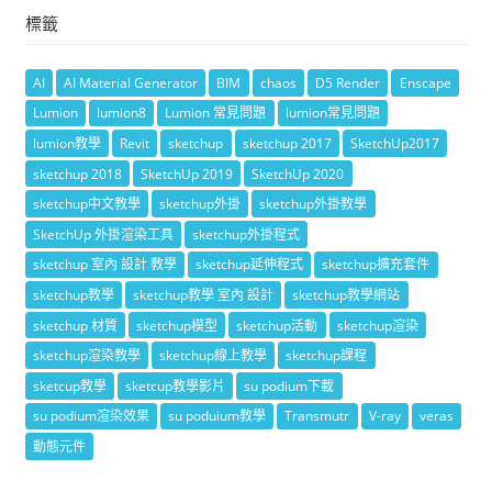
標籤
AI
AI Material Generator
BIM
chaos
D5 Render
Enscape
Lumion
lumion8
Lumion 常見問題
lumion常見問題
lumion教學
Revit
sketchup
sketchup 2017
SketchUp2017
sketchup 2018
SketchUp 2019
SketchUp 2020
sketchup中文教學
sketchup外掛
sketchup外掛教學
SketchUp 外掛渲染工具
sketchup外掛程式
sketchup 室內 設計 教學
sketchup延伸程式
sketchup擴充套件
sketchup教學
sketchup教學 室內 設計
sketchup教學網站
sketchup 材質
sketchup模型
sketchup活動
sketchup渲染
sketchup渲染教學
sketchup線上教學
sketchup課程
sketcup教學
sketcup教學影片
su podium下載
su podium渲染效果
su poduium教學
Transmutr
V-ray
veras
動態元件